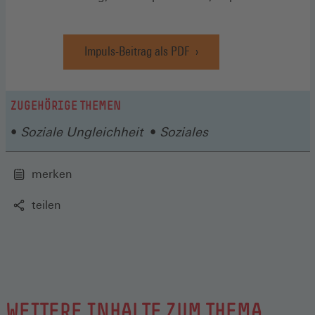
Impuls-Beitrag als PDF
(Öffnet
in
einem
neuen
ZUGEHÖRIGE THEMEN
Fenster)
Soziale Ungleichheit
Soziales
merken
teilen
WEITERE INHALTE ZUM THEMA