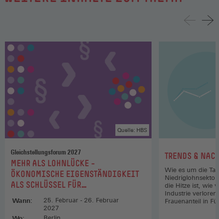
Quelle: HBS
Gleichstellungsforum 2027
:
TRENDS & NAC
:
MEHR ALS LOHNLÜCKE –
Wie es um die Tar
ÖKONOMISCHE EIGENSTÄNDIGKEIT
Niedriglohnsektor b
ALS SCHLÜSSEL FÜR
die Hitze ist, wie v
Industrie verlore
GESCHLECHTERGLEICHHEIT
Wann:
25. Februar - 26. Februar
Frauenanteil in Fü
2027
Wo:
Berlin