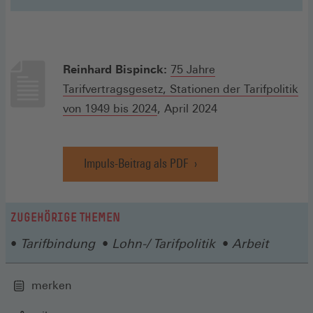
einem
neuen
Fenster)
Reinhard Bispinck:
75 Jahre
Tarifvertragsgesetz, Stationen der Tarifpolitik
(Öffnet
von 1949 bis 2024
, April 2024
in
einem
Impuls-Beitrag als PDF
neuen
(Öffnet
in
Fenster)
einem
neuen
ZUGEHÖRIGE THEMEN
Fenster)
Tarifbindung
Lohn-/ Tarifpolitik
Arbeit
merken