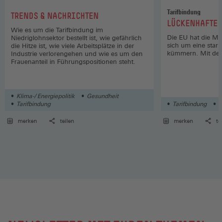
Tarifbindung
:
TRENDS & NACHRICHTEN
:
LÜCKENHAFTE 
Wie es um die Tarifbindung im
Die EU hat die Mitg
Niedriglohnsektor bestellt ist, wie gefährlich
sich um eine stark
die Hitze ist, wie viele Arbeitsplätze in der
kümmern. Mit der
Industrie verlorengehen und wie es um den
Frauenanteil in Führungspositionen steht.
Klima-/ Energiepolitik
Gesundheit
Tarifbindung
Tarifbindung
L
merken
teilen
merken
te