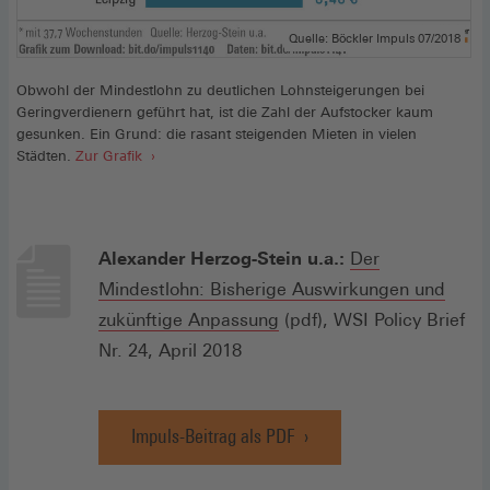
Quelle: Böckler Impuls 07/2018
Obwohl der Mindestlohn zu deutlichen Lohnsteigerungen bei
Geringverdienern geführt hat, ist die Zahl der Aufstocker kaum
gesunken. Ein Grund: die rasant steigenden Mieten in vielen
Städten.
Zur Grafik
Alexander Herzog-Stein u.a.:
Der
Mindestlohn: Bisherige Auswirkungen und
Zur
zukünftige Anpassung
(pdf), WSI Policy Brief
Studie
Nr. 24, April 2018
(Öffnet
in
Impuls-Beitrag als PDF
einem
(Öffnet
in
neuen