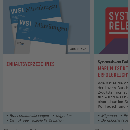
Quelle: WSI
Systemrelevant Podc
:
INHALTSVERZEICHNIS
:
WARUM IST DIE
ERFOLGREICH?
Wie hat es die AfD
der letzten Bunde
Zweitstimmen zu 
tun – und was nic
einer aktuellen St
Kohlrausch und 
sprechen darüber 
Branchenentwicklungen
Migration
Migration
Ein
Demokratie / soziale Partizipation
Demokratie / sozia