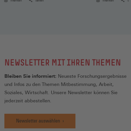
merken
teilen
merken
te
NEWSLETTER MIT IHREN THEMEN
Bleiben Sie informiert:
Neueste Forschungsergebnisse
und Infos zu den Themen Mitbestimmung, Arbeit,
Soziales, Wirtschaft. Unsere Newsletter können Sie
jederzeit abbestellen.
Newsletter auswählen