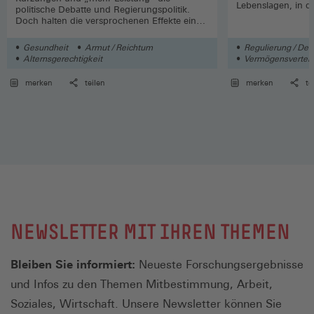
Lebenslagen, in 
politische Debatte und Regierungspolitik.
starken Sozialsta
Doch halten die versprochenen Effekte einer
Goddar, Clara Lib
wissenschaftlichen Prüfung stand?
Gesundheit
Armut / Reichtum
Regulierung / Der
Alternsgerechtigkeit
Vermögensverteil
merken
teilen
merken
te
NEWSLETTER MIT IHREN THEMEN
Bleiben Sie informiert:
Neueste Forschungsergebnisse
und Infos zu den Themen Mitbestimmung, Arbeit,
Soziales, Wirtschaft. Unsere Newsletter können Sie