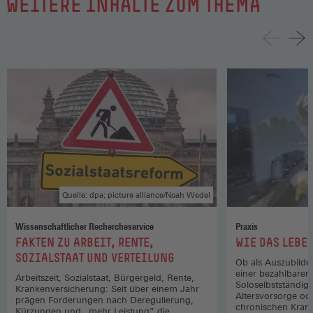
WEITERE INHALTE ZUM THEMA
Quelle: dpa; picture alliance/Noah Wedel
Wissenschaftlicher Rechercheservice
Praxis
:
:
FAKTEN ZU ARBEIT, RENTE,
WIE DAS LEBEN
SOZIALSTAAT UND VERTEILUNG
Ob als Auszubilde
einer bezahlbare
Arbeitszeit, Sozialstaat, Bürgergeld, Rente,
Soloselbstständige
Krankenversicherung: Seit über einem Jahr
Altersvorsorge od
prägen Forderungen nach Deregulierung,
chronischen Krankh
Kürzungen und „mehr Leistung” die