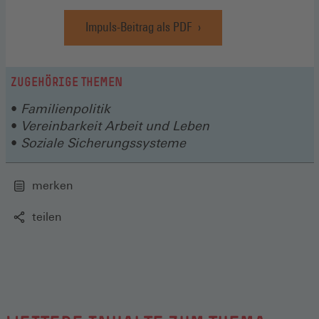
Impuls-Beitrag als PDF
(Öffnet
in
einem
neuen
ZUGEHÖRIGE THEMEN
Fenster)
Familienpolitik
Vereinbarkeit Arbeit und Leben
Soziale Sicherungssysteme
merken
teilen