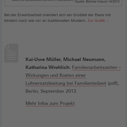
Quelle: Böckler Impuls 14/2013
Bei der Erwerbsarbeit orientiert sich ein Großteil der Paare mit
Kindern nach wie vor an traditionellen Mustern.
Zur Grafik
Kai-Uwe Müller, Michael Neumann,
Katharina Wrohlich:
Familienarbeitszeiten –
Wirkungen und Kosten einer
(Öffnet
Lohnersatzleistung bei Familienteilzeit
(pdf),
in
Berlin, September 2013.
einem
Mehr Infos zum Projekt
neuen
Fenster)