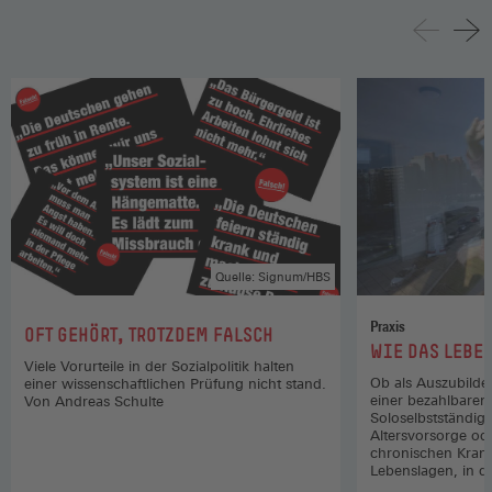
Quelle: Signum/HBS
Praxis
:
OFT GEHÖRT, TROTZDEM FALSCH
:
WIE DAS LEBEN
Viele Vorurteile in der Sozialpolitik halten
Ob als Auszubilde
einer wissenschaftlichen Prüfung nicht stand.
einer bezahlbare
Von Andreas Schulte
Soloselbstständige
Altersvorsorge od
chronischen Krankh
Lebenslagen, in 
starken Sozialsta