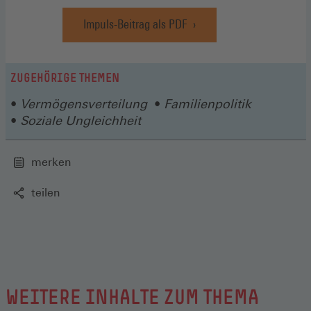
Impuls-Beitrag als PDF
(Öffnet
in
einem
neuen
ZUGEHÖRIGE THEMEN
Fenster)
Vermögensverteilung
Familienpolitik
Soziale Ungleichheit
merken
teilen
WEITERE INHALTE ZUM THEMA