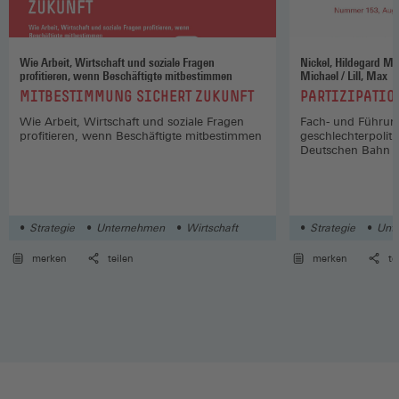
Wie Arbeit, Wirtschaft und soziale Fragen
Nickel, Hildegard Maria / Hüning, Hasko
profitieren, wenn Beschäftigte mitbestimmen
Michael / Lill, Max
:
:
MITBESTIMMUNG SICHERT ZUKUNFT
PARTIZIPATIO
Wie Arbeit, Wirtschaft und soziale Fragen
Fach- und Führungs
profitieren, wenn Beschäftigte mitbestimmen
geschlechterpoliti
Deutschen Bahn 
Strategie
Unternehmen
Wirtschaft
Strategie
Unt
merken
teilen
merken
te