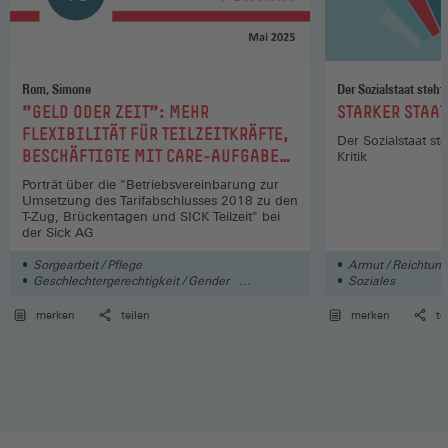
Rom, Simone
Der Sozialstaat steht 
:
:
"GELD ODER ZEIT": MEHR
STARKER STAAT
FLEXIBILITÄT FÜR TEILZEITKRÄFTE,
Der Sozialstaat ste
BESCHÄFTIGTE MIT CARE-AUFGABEN
Kritik
UND SCHICHTARBEITENDE (2025)
Porträt über die "Betriebsvereinbarung zur
Umsetzung des Tarifabschlusses 2018 zu den
T-Zug, Brückentagen und SICK Teilzeit" bei
der Sick AG
Sorgearbeit / Pflege
Armut / Reichtum
Geschlechtergerechtigkeit / Gender
Soziales
Soziales
merken
teilen
merken
te