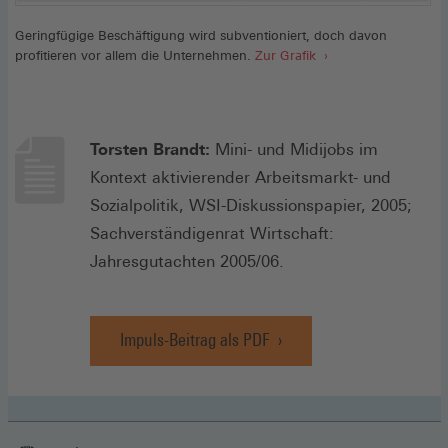
Geringfügige Beschäftigung wird subventioniert, doch davon
profitieren vor allem die Unternehmen.
Zur Grafik
Torsten Brandt:
Mini- und Midijobs im
Kontext aktivierender Arbeitsmarkt- und
Sozialpolitik, WSI-Diskussionspapier, 2005;
Sachverständigenrat Wirtschaft:
Jahresgutachten 2005/06.
Impuls-Beitrag als PDF
(Öffnet
in
einem
neuen
Fenster)