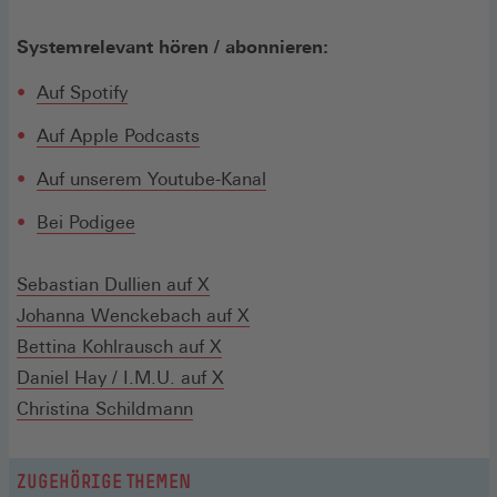
Systemrelevant hören / abonnieren:
(Öffnet
Auf Spotify
in
(Öffnet
Auf Apple Podcasts
einem
in
neuen
Auf unserem Youtube-Kanal
einem
Fenster)
neuen
(Öffnet
(Öffnet
Bei Podige
e
Fenster)
in
in
einem
einem
(Öffnet
Sebastian Dullien auf X
neuen
neuen
in
(Öffnet
Johanna Wenckebach auf X
Fenster)
Fenster)
einem
(Öffnet
in
Bettina Kohlrausch auf X
neuen
in
(Öffnet
einem
Daniel Hay / I.M.U. auf X
Fenster)
einem
in
neuen
Christina Schildmann
neuen
einem
Fenster)
Fenster)
neuen
ZUGEHÖRIGE THEMEN