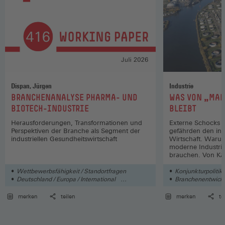
Dispan, Jürgen
Industrie
:
:
BRANCHENANALYSE PHARMA- UND
WAS VON „MAD
BIOTECH-INDUSTRIE
BLEIBT
Herausforderungen, Transformationen und
Externe Schocks u
Perspektiven der Branche als Segment der
gefährden den ind
industriellen Gesundheitswirtschaft
Wirtschaft. Warum
moderne Industrie
brauchen. Von Ka
Wettbewerbsfähigkeit / Standortfragen
Konjunkturpolitik
Deutschland / Europa / International
Branchenentwick
Wirtschaft
merken
teilen
merken
te