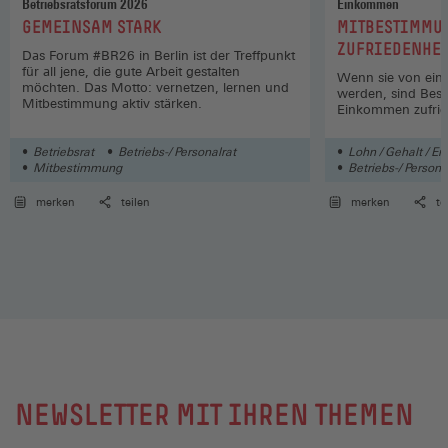
Betriebsratsforum 2026
Einkommen
:
:
GEMEINSAM STARK
MITBESTIMMUN
ZUFRIEDENHEI
Das Forum #BR26 in Berlin ist der Treffpunkt
für all jene, die gute Arbeit gestalten
Wenn sie von eine
möchten. Das Motto: vernetzen, lernen und
werden, sind Besc
Mitbestimmung aktiv stärken.
Einkommen zufrie
Betriebsrat
Betriebs-/ Personalrat
Lohn / Gehalt / En
Mitbestimmung
Betriebs-/ Persona
merken
teilen
merken
te
NEWSLETTER MIT IHREN THEMEN