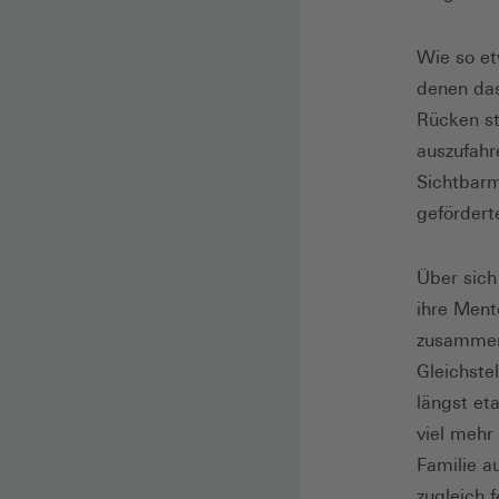
Wie so et
denen das
Rücken st
auszufahr
Sichtbarm
gefördert
Über sich
ihre Ment
zusammen.
Gleichste
längst et
viel mehr
Familie a
zugleich f