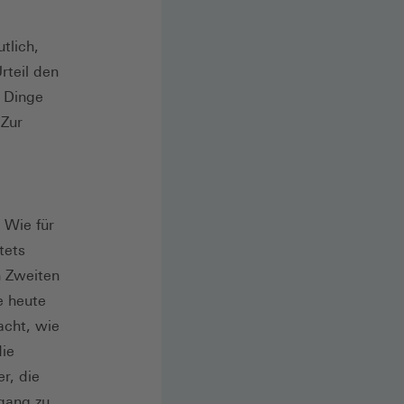
tlich,
teil den
 Dinge
 Zur
 Wie für
tets
n Zweiten
e heute
acht, wie
die
r, die
ugang zu