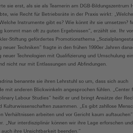
erte sie erst, als sie als Teamerin am DGB-Bildungszentrum
bte, wie Recht für Betriebsräte in der Praxis wirkt: „Welche
 Welche Instrumente gibt es? Wie könnt ihr sie umsetzen? 
g kommt man oft zu guten Ergebnissen“, erzählt sie. Ihr vo
ler-Stiftung gefördertes Promotionsthema „Sozialplangesta
g neuer Techniken“ fragte in den frühen 1990er Jahren dana
g neuer Technologien mit Qualifizierung und Umschulung ei
nd nicht nur mit Entlassungen und Abfindungen.
adrina benannte sie ihren Lehrstuhl so um, dass sich auch
e mit anderen Blickwinkeln angesprochen fühlen. „Center f
iplinary Labour Studies“ heißt er und bringt Ansätze der Rec
nd Kulturwissenschaften zusammen. „Es gibt zahllose Mensc
en Verhältnissen arbeiten und vor Gericht kaum auftauchen“,
r. „Nur interdisziplinär können wir ihre Lage erforschen und
 auch ihre Unsichtbarkeit beenden.“