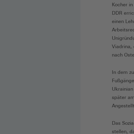
Kocher in
DDR erric
einen Leh
Arbeitsre
Unigründu
Viadrina,
nach Oste
In dem zu
Fußgänger
Ukrainian
später am
Angestell
Das Sozia
stellen, 