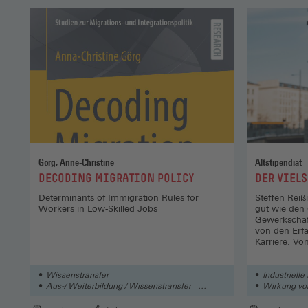
Görg, Anne-Christine
Altstipendiat
:
:
DECODING MIGRATION POLICY
DER VIEL
Determinants of Immigration Rules for
Steffen Reiß
Workers in Low-Skilled Jobs
gut wie den 
Gewerkschaft
von den Erf
Karriere. Vo
Wissenstransfer
Industriell
Aus-/ Weiterbildung / Wissenstransfer
Wirkung vo
Arbeit
Schutz der