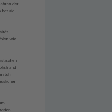
Jahren der
 hat sie
sität
Polen wie
istischen
olish and
rstuhl
uslicher
rum
motion