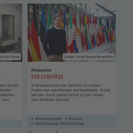
tephen Petrat
Quelle: Javier Bernal Revert/dpa
Altstipendiat
Somm
:
:
E
DER EUROPÄER
TRA
VE
 aus Syrien
In Brüssel sucht der Berliner Cornelius
öckler-
Funke den beruflichen Adrenalinkick. Privat
Stip
iatinnen
will der Jurist damit nichts zu tun haben.
eine
g. Von
Von Andreas Schulte
Elek
Wissenstransfer
Studium
Wi
Qualifizierung / Weiterbildung
Si