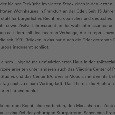
 der kleinen Teeküche im vierten Stock eines in den letzten 
hteten Wohnhauses in Frankfurt an der Oder. Seit 15 Jahren
rstuhl für bürgerliches Recht, europäisches und deutsches
cht sowie Zivilverfahrensrecht an der wohl interessantesten
ng seit dem Fall des Eisernen Vorhangs, der Europa-Univer
 die seit 1991 Brücken in das nur durch die Oder getrennte 
uropa insgesamt schlägt.
 einem Unigebäude umfunktionierten Haus in der spätsozial
zone arbeiten unter anderen auch das Viadrina Center of P
 Studies und das Center B/orders in Motion, mit dem ihr Leh
 Tag noch zu einem Vortrag lädt. Das Thema: die Rechte hä
ter in Lateinamerika.
le mit dem Rechtlichen verbinden, den Menschen ins Zent
das ist das Ziel der gebürtigen Stuttgarterin. Schon eine Pro