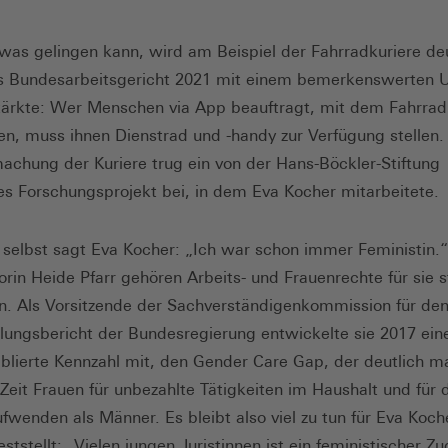
was gelingen kann, wird am Beispiel der Fahrradkuriere deu
 Bundesarbeitsgericht 2021 mit einem bemerkenswerten Ur
ärkte: Wer Menschen via App beauftragt, mit dem Fahrrad
en, muss ihnen Dienstrad und -handy zur Verfügung stellen.
achung der Kuriere trug ein von der Hans-Böckler-Stiftung
es Forschungsprojekt bei, in dem Eva Kocher mitarbeitete.
 selbst sagt Eva Kocher: „Ich war schon immer Feministin.“
orin Heide Pfarr gehören Arbeits- und Frauenrechte für sie s
 Als Vorsitzende der Sachverständigenkommission für de
llungsbericht der Bundesregierung entwickelte sie 2017 ein
ablierte Kennzahl mit, den Gender Care Gap, der deutlich m
 Zeit Frauen für unbezahlte Tätigkeiten im Haushalt und für 
ufwenden als Männer. Es bleibt also viel zu tun für Eva Koche
eststellt: „Vielen jungen Juristinnen ist ein feministischer Z