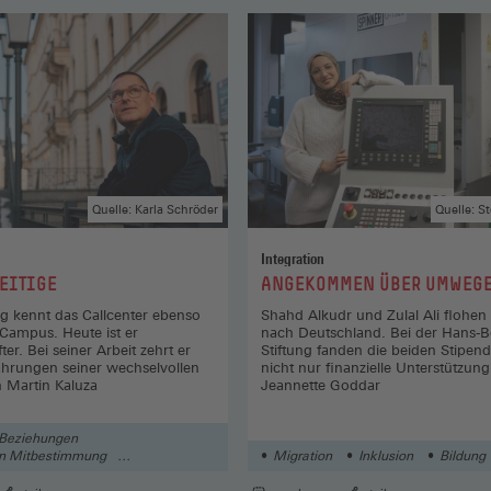
Quelle: Karla Schröder
Quelle: S
Integration
:
SEITIGE
ANGEKOMMEN ÜBER UMWEG
ig kennt das Callcenter ebenso
Shahd Alkudr und Zulal Ali flohen
Campus. Heute ist er
nach Deutschland. Bei der Hans-B
er. Bei seiner Arbeit zehrt er
Stiftung fanden die beiden Stipend
ahrungen seiner wechselvollen
nicht nur finanzielle Unterstützun
n Martin Kaluza
Jeannette Goddar
e Beziehungen
n Mitbestimmung
Migration
Inklusion
Bildung
 Mitbestimmung