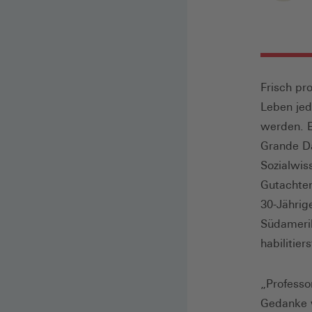
Frisch pr
Leben jed
werden. E
Grande Da
Sozialwis
Gutachten
30-Jährig
Südamerik
habilitier
„Professo
Gedanke w