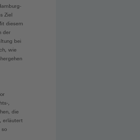
 Hamburg-
s Ziel
Mit diesem
n der
ltung bei
ch, wie
nhergehen
or
hts-,
hen, die
 erläutert
 so