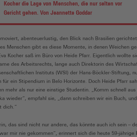
Kocher die Lage von Menschen, die nur selten vor
Gericht gehen. Von Jeannette Goddar
omoviert, abenteuerlustig, den Blick nach Brasilien gerichtet
es Menschen gibt es diese Momente, in denen Weichen ges
va Kocher saß im Büro von Heide Pfarr. Eigentlich wollte si
me des Arbeitsrechts, lange auch Direktorin des Wirtschaf
senschaftlichen Instituts (WSI) der Hans-Böckler-Stiftung, nu
 für ein Stipendium in Belo Horizonte. Doch Heide Pfarr sah
en mehr als nur eine einstige Studentin. „Komm schnell aus
a wieder“, empfahl sie, „dann schreiben wir ein Buch, un
st dich.“
rin, das sind nicht nur andere, das könnte auch ich sein – d
ar mir nie gekommen“, erinnert sich die heute 59-jährige 