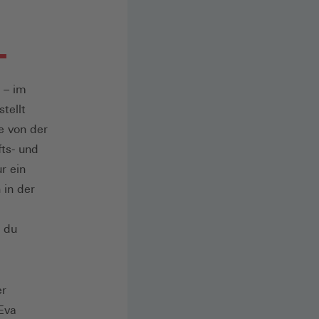
 – im
tellt
e von der
ts- und
r ein
 in der
d du
er
Eva