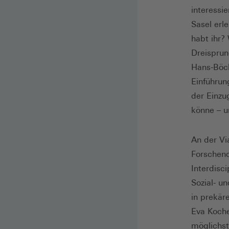
interessi
Sasel erle
habt ihr?
Dreisprun
Hans-Böck
Einführun
der Einzu
könne – u
An der Vi
Forschend
Interdisc
Sozial- u
in prekär
Eva Koche
möglichst