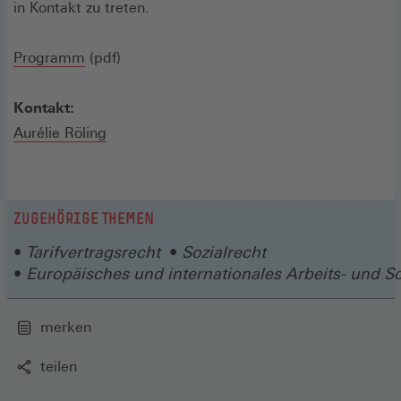
in Kontakt zu treten.
(Öffnet
Programm
(pdf)
in
einem
Kontakt:
neuen
Aurélie Röling
Fenster)
ZUGEHÖRIGE THEMEN
Tarifvertragsrecht
Sozialrecht
Europäisches und internationales Arbeits- und So
merken
teilen