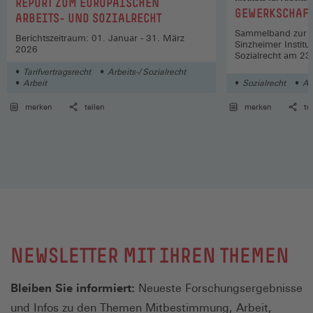
:
REPORT ZUM EUROPÄISCHEN
Juni 2022
:
GEWERKSCHAFT
ARBEITS- UND SOZIALRECHT
Sammelband zur 
Berichtszeitraum: 01. Januar - 31. März
Sinzheimer Institut
2026
Sozialrecht am 23
Tarifvertragsrecht
Arbeits-/ Sozialrecht
Arbeit
Sozialrecht
Ar
merken
teilen
merken
te
NEWSLETTER MIT IHREN THEMEN
Bleiben Sie informiert:
Neueste Forschungsergebnisse
und Infos zu den Themen Mitbestimmung, Arbeit,