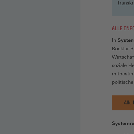
Transkr
ALLE INF
In
System
Böckler-S
Wirtscha
soziale H
mitbestim
politisch
Alle 
Systemre