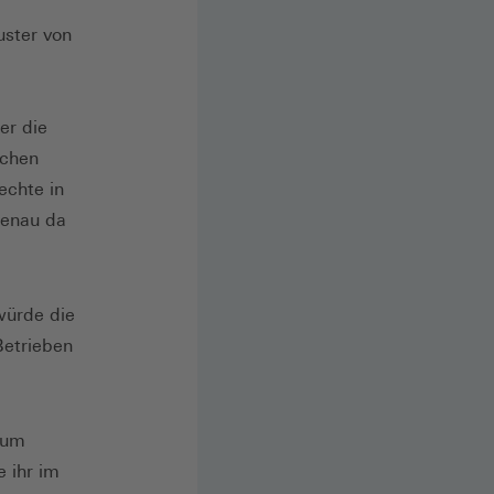
uster von
er die
lchen
echte in
Genau da
würde die
Betrieben
 um
 ihr im