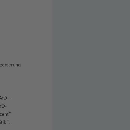
szenierung
AfD –
fD-
zent”
tik”.