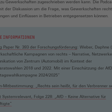
 zu Gewerkschaften zugeschrieben werden kann. Die Podca
mit der Diskussion um die Frage, was Gewerkschaften rech
ngen und Einflüssen in Betrieben entgegensetzen können.
E INFORMATIONEN
(Öffnet
g Paper Nr. 393 der Forschungsförderung
: Weber, Daphne (
in
kschaftliche Kampagnen von rechts – Narrative, Netzwerk
einem
ikation von Zentrum (Automobil) im Kontext der
neuen
sratswahlen 2018 und 2022. Mit einer Einschätzung der AfD
Fenster)
tagswahlkampagne 2024/2025”
-Mitbestimmung: „Rechts sein heißt, für den Verbrenner s
 Systemrelevant, Folge 228: „AfD – Keine Alternative für
(Öffnet
tigte”
in