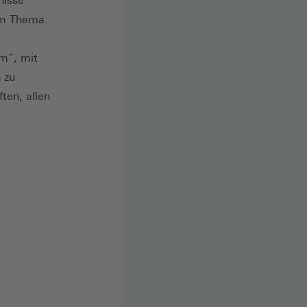
nisse
um Thema.
m”, mit
 zu
ten, allen