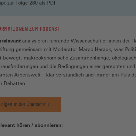
(Öffnet
ipt zur Folge 280 als PDF
einem
in
neuen
einem
Fenster)
neuen
ORMATIONEN ZUM PODCAST
Fenster)
relevant
analysieren führende Wissenschaftler:innen der H
tiftung gemeinsam mit Moderator Marco Herack, was Polit
ft bewegt: makroökonomische Zusammenhänge, ökologisc
erausforderungen und die Bedingungen einer gerechten und
mten Arbeitswelt – klar verständlich und immer am Puls d
en Debatten.
Folgen in der Übersicht
levant hören / abonnieren: