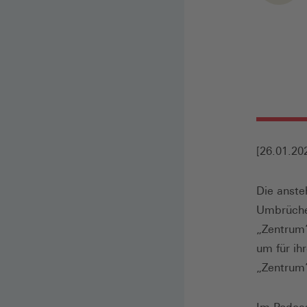
[26.01.20
Die anste
Umbrüche 
„Zentrum”
um für ih
„Zentrum”