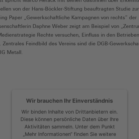
t spricht Marco Herack mit seinen Gästinnen über Erkennt
uellen von der Hans-Böckler-Stiftung beauftragten Studie z
ing Paper „Gewerkschaftliche Kampagnen von rechts” der
senschaftlerin Daphne Weber zeigt am Beispiel von „Zentru
edienstrategie Rechte versuchen, Einfluss in den Betrieben
 Zentrales Feindbild des Vereins sind die DGB-Gewerkschaf
IG Metall.
Wir brauchen Ihr Einverständnis
Wir binden Inhalte von Drittanbietern ein.
Diese können persönliche Daten über Ihre
Aktivitäten sammeln. Unter dem Punkt
„Mehr Informationen“ finden Sie weitere