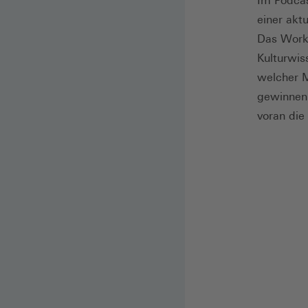
Im Podcas
einer akt
Das Work
Kulturwis
welcher M
gewinnen.
voran die 