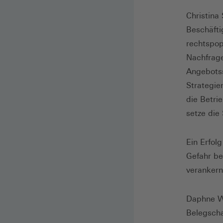
Christina
Beschäfti
rechtspop
Nachfrage
Angebots
Strategie
die Betri
setze die
Ein Erfol
Gefahr be
verankern
Daphne We
Belegscha