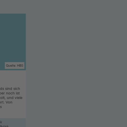
Quelle: HBS
ds sind sich
ber noch ist
lt, und viele
ert. Von
s
ik
Politik