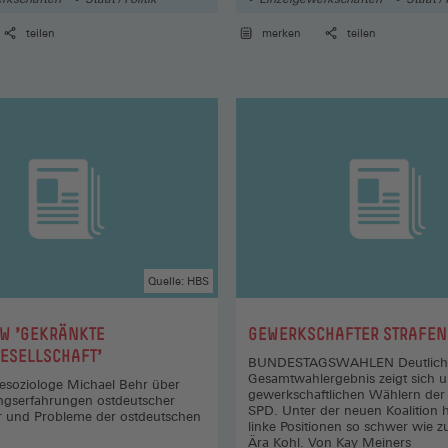
teilen
merken
teilen
Quelle: HBS
:
W 'GEKRÄNKTE
GEWERKSCHAFTER STRAFEN
ESELLSCHAFT'
BUNDESTAGSWAHLEN Deutlicher
Gesamtwahlergebnis zeigt sich u
iesoziologe Michael Behr über
gewerkschaftlichen Wählern der 
ngserfahrungen ostdeutscher
SPD. Unter der neuen Koalition 
r und Probleme der ostdeutschen
linke Positionen so schwer wie zu
Ära Kohl. Von Kay Meiners