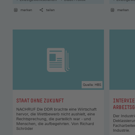
merken
teilen
merken
Quelle: HBS
:
:
STAAT OHNE ZUKUNFT
INTERVIE
ARBEITSG
NACHRUF Die DDR brachte eine Wirtschaft
hervor, die Wettbewerb nicht aushielt, eine
Der Industr
Rechtsprechung, die parteilich war - und
Deklassieru
Menschen, die aufbegehrten. Von Richard
Facharbeite
Schröder
Industrie.