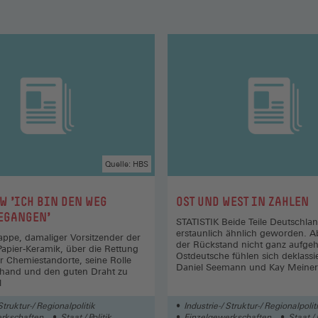
Quelle: HBS
:
W 'ICH BIN DEN WEG
OST UND WEST IN ZAHLEN
EGANGEN'
STATISTIK Beide Teile Deutschlan
erstaunlich ähnlich geworden. A
pe, damaliger Vorsitzender der
der Rückstand nicht ganz aufgeho
apier-Keramik, über die Rettung
Ostdeutsche fühlen sich deklassi
r Chemiestandorte, seine Rolle
Daniel Seemann und Kay Meiner
uhand und den guten Draht zu
l
Struktur-/ Regionalpolitik
Industrie-/ Struktur-/ Regionalpolit
rkschaften
Staat / Politik
Einzelgewerkschaften
Staat / 