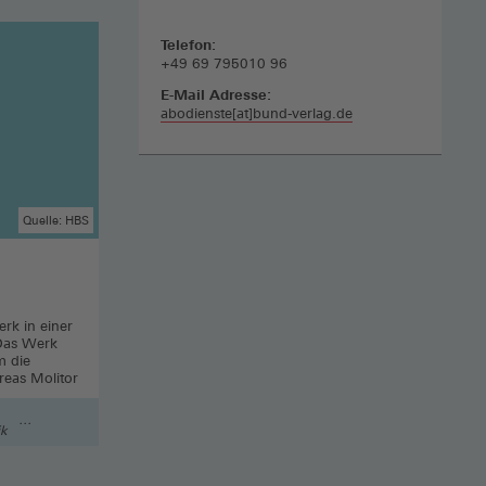
Telefon:
+49 69 795010 96
E-Mail Adresse:
abodienste[at]bund-verlag.de
Quelle: HBS
erk in einer
. Das Werk
m die
reas Molitor
ik