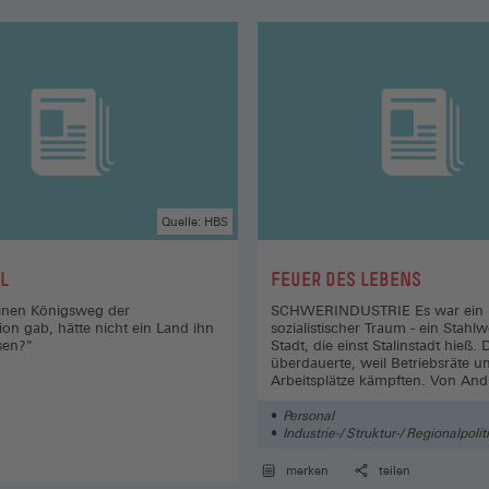
Quelle: HBS
:
L
FEUER DES LEBENS
inen Königsweg der
SCHWERINDUSTRIE Es war ein
ion gab, hätte nicht ein Land ihn
sozialistischer Traum - ein Stahlw
sen?"
Stadt, die einst Stalinstadt hieß
überdauerte, weil Betriebsräte u
Arbeitsplätze kämpften. Von And
Personal
Industrie-/ Struktur-/ Regionalpolit
Unternehmen
merken
teilen