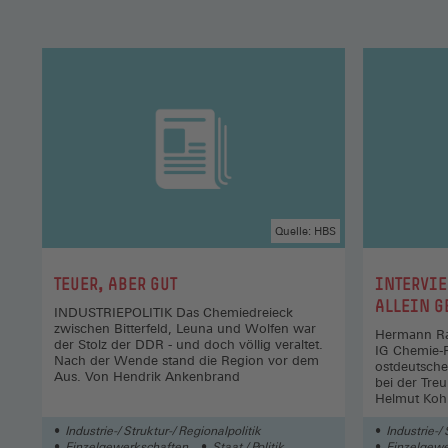
Quelle: HBS
:
:
TEUER, ABER GUT
INTERVIE
ALLEIN G
INDUSTRIEPOLITIK Das Chemiedreieck
zwischen Bitterfeld, Leuna und Wolfen war
Hermann Rap
der Stolz der DDR - und doch völlig veraltet.
IG Chemie-P
Nach der Wende stand die Region vor dem
ostdeutsche
Aus. Von Hendrik Ankenbrand
bei der Tre
Helmut Koh
Industrie-/ Struktur-/ Regionalpolitik
Industrie-/ 
Einzelgewerkschaften
Staat / Politik
Einzelgewe