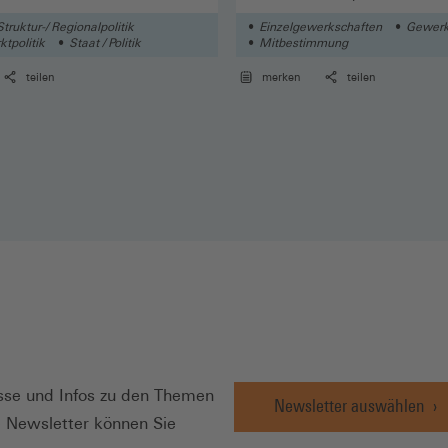
Struktur-/ Regionalpolitik
Einzelgewerkschaften
Gewerk
tpolitik
Staat / Politik
Mitbestimmung
teilen
merken
teilen
N
se und Infos zu den Themen
Newsletter auswählen
e Newsletter können Sie