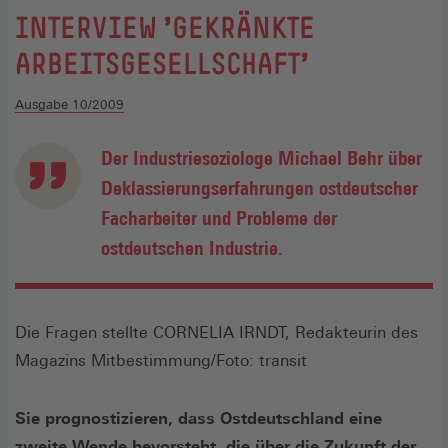
:
INTERVIEW 'GEKRÄNKTE
ARBEITSGESELLSCHAFT'
Ausgabe 10/2009
Der Industriesoziologe Michael Behr über
Deklassierungserfahrungen ostdeutscher
Facharbeiter und Probleme der
ostdeutschen Industrie.
Die Fragen stellte CORNELIA IRNDT, Redakteurin des
Magazins Mitbestimmung/Foto: transit
Sie prognostizieren, dass Ostdeutschland eine
zweite Wende bevorsteht, die über die Zukunft der