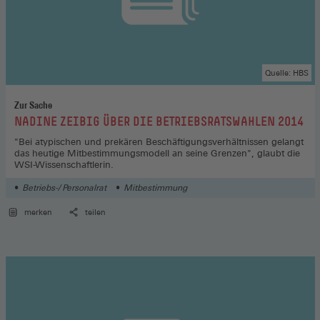
Quelle: HBS
Zur Sache
:
NADINE ZEIBIG ÜBER DIE BETRIEBSRATSWAHLEN 2014
"Bei atypischen und prekären Beschäftigungsverhältnissen gelangt
das heutige Mitbestimmungsmodell an seine Grenzen", glaubt die
WSI-Wissenschaftlerin.
Betriebs-/ Personalrat
Mitbestimmung
merken
teilen