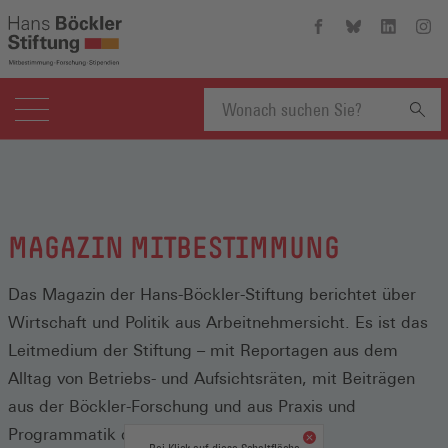
Hans-
Hans-
Hans-
Hans
Böckler-
Böckler-
Böckler-
Böckl
Stiftung
Stiftung
Stiftung
Stift
auf
auf
auf
auf
Facebook
Bluesky
Linkedin
Inst
(Öffnet
(Öffnet
(Öffnet
(Öffn
Suchbegriff
in
in
in
in
einem
einem
einem
eine
neuen
neuen
neuen
neue
eingeben
Fenster)
Fenster)
Fenster)
Fenst
MAGAZIN MITBESTIMMUNG
Das Magazin der Hans-Böckler-Stiftung berichtet über
Wirtschaft und Politik aus Arbeitnehmersicht. Es ist das
Leitmedium der Stiftung – mit Reportagen aus dem
Alltag von Betriebs- und Aufsichtsräten, mit Beiträgen
aus der Böckler-Forschung und aus Praxis und
Programmatik der Gewerkschaften.