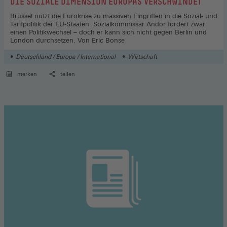
:
DIE SOZIALE DIMENSION EUROPAS VERSCHWINDET
Brüssel nutzt die Eurokrise zu massiven Eingriffen in die Sozial- und
Tarifpolitik der EU-Staaten. Sozialkommissar Andor fordert zwar
einen Politikwechsel – doch er kann sich nicht gegen Berlin und
London durchsetzen. Von Eric Bonse
Deutschland / Europa / International
Wirtschaft
merken
teilen