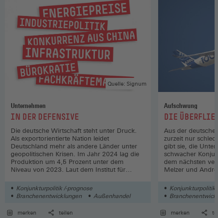
Quelle: Signum
Unternehmen
Aufschwung
:
:
IN DER DEFENSIVE
DIE ÜBERFLIE
Die deutsche Wirtschaft steht unter Druck.
Aus der deutsche
Als exportorientierte Nation leidet
zurzeit nur schlec
Deutschland mehr als andere Länder unter
gibt sie, die Unte
geopolitischen Krisen. Im Jahr 2024 lag die
schwacher Konjun
Produktion um 4,5 Prozent unter dem
dem nächsten ver
Niveau von 2023. Laut dem Institut für
Melzer und Andre
Arbeitsmarktforschung (IAB) gehen in der
deutschen Industrie derzeit monatlich rund
Konjunkturpolitik /-prognose
Konjunkturpolitik
10 000 Arbeitsplätze verloren. Auch der
Branchenentwicklungen
Außenhandel
Branchenentwick
Dienstleistungssektor steht durch den
anhaltenden Fachkräftemangel vor
merken
teilen
merken
te
Herausforderungen. Es gibt verschiedene