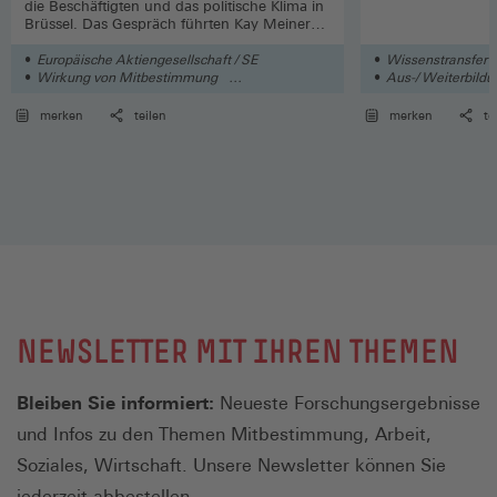
die Beschäftigten und das politische Klima in
Brüssel. Das Gespräch führten Kay Meiners
und Fabienne Melzer
Europäische Aktiengesellschaft / SE
Wissenstransfer
Wirkung von Mitbestimmung
Aus-/ Weiterbildu
Mitbestimmungsgesetze
Arbeit
merken
teilen
merken
te
NEWSLETTER MIT IHREN THEMEN
Bleiben Sie informiert:
Neueste Forschungsergebnisse
und Infos zu den Themen Mitbestimmung, Arbeit,
Soziales, Wirtschaft. Unsere Newsletter können Sie
jederzeit abbestellen.