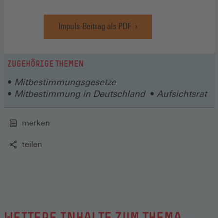
einem
neuen
Impuls-Beitrag als PDF
Fenster)
(Öffnet
in
einem
neuen
ZUGEHÖRIGE THEMEN
Fenster)
Mitbestimmungsgesetze
Mitbestimmung in Deutschland
Aufsichtsrat
merken
teilen
WEITERE INHALTE ZUM THEMA