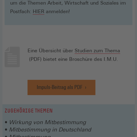
um die Themen Arbeit, Wirtschaft und Soziales im
(Öffnet
Postfach:
HIER
anmelden!
in
einem
neuen
Fenster)
Eine Übersicht über
Studien zum Thema
(Öffnet
(PDF) bietet eine Broschüre des I.M.U.
in
einem
neuen
Impuls-Beitrag als PDF
(Öffnet
Fenster)
in
einem
neuen
ZUGEHÖRIGE THEMEN
Fenster)
Wirkung von Mitbestimmung
Mitbestimmung in Deutschland
Mitbestimmung