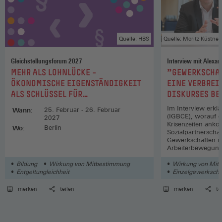
Quelle: HBS
Quelle: Moritz Küstne
Gleichstellungsforum 2027
Interview mit Alexan
:
:
MEHR ALS LOHNLÜCKE –
"GEWERKSCHAF
ÖKONOMISCHE EIGENSTÄNDIGKEIT
EINE VERBREI
ALS SCHLÜSSEL FÜR
DISKURSES B
GESCHLECHTERGLEICHHEIT
Im Interview erklä
Wann:
25. Februar - 26. Februar
(IGBCE), worauf es
2027
Krisenzeiten ank
Wo:
Berlin
Sozialpartnerscha
Gewerkschaften n
Arbeiterbewegung
Bildung
Wirkung von Mitbestimmung
Wirkung von Mit
Entgeltungleichheit
Einzelgewerkscha
Wirtschaftliche E
merken
teilen
merken
te