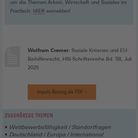
um die Themen Arbeit, Wirtschaft und Soziales im
(Öffnet
Postfach:
HIER
anmelden!
in
einem
neuen
Fenster)
Wolfram Cremer:
Soziale Kriterien und EU-
Beihilfenrecht, HSI-Schriftenreihe Bd. 58, Juli
2025
Impuls-Beitrag als PDF
(Öffnet
in
einem
neuen
ZUGEHÖRIGE THEMEN
Fenster)
Wettbewerbsfähigkeit / Standortfragen
Deutschland / Europa / International