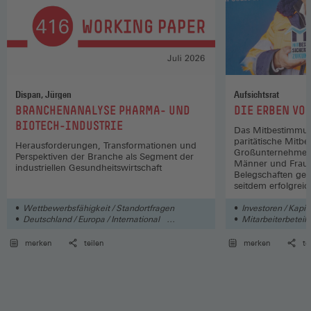
Dispan, Jürgen
Aufsichtsrat
:
:
BRANCHENANALYSE PHARMA- UND
DIE ERBEN VON
BIOTECH-INDUSTRIE
Das Mitbestimmung
paritätische Mitb
Herausforderungen, Transformationen und
Großunternehmen 
Perspektiven der Branche als Segment der
Männer und Fraue
industriellen Gesundheitswirtschaft
Belegschaften ge
seitdem erfolgreic
Strategien und Inv
Meiners, Fabienn
Wettbewerbsfähigkeit / Standortfragen
Investoren / Kapi
Schulte
Deutschland / Europa / International
Mitarbeiterbeteil
Wirtschaft
Wirkung von Mit
merken
teilen
merken
te