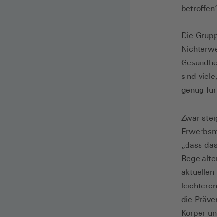
betroffen“
Die Grupp
Nichterwe
Gesundhei
sind viele
genug für
Zwar stei
Erwerbsmi
„dass das
Regelalte
aktuellen
leichtere
die Präve
Körper un