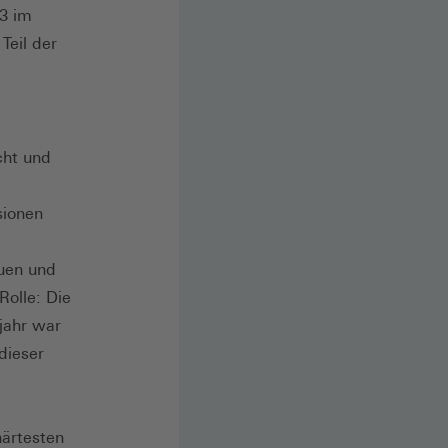
23 im
Teil der
cht und
sionen
uen und
Rolle: Die
jahr war
dieser
härtesten