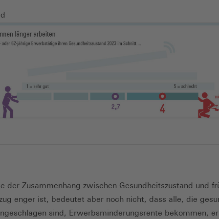
neuen
ld
Fenster)
te der Zusammenhang zwischen Gesundheitszustand und f
ug enger ist, bedeutet aber noch nicht, dass alle, die gesu
angeschlagen sind, Erwerbsminderungsrente bekommen, erk