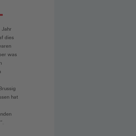
 Jahr
f dies
waren
Aber was
h
n
Brussig
Essen hat
ünden
“.