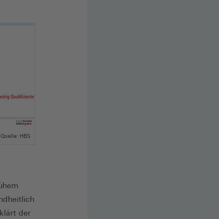
Quelle: HBS
rühem
ndheitlich
lärt der