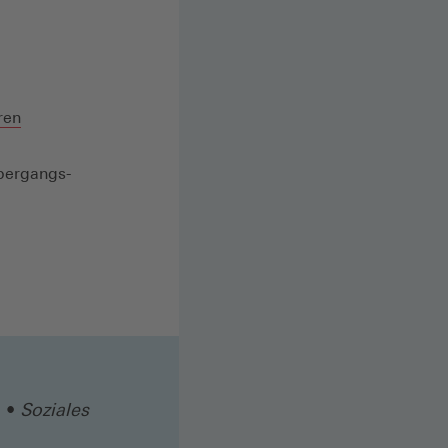
ren
übergangs-
Soziales