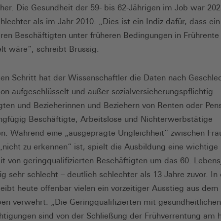
her. Die Gesundheit der 59- bis 62-Jährigen im Job war 20
hlechter als im Jahr 2010. „Dies ist ein Indiz dafür, dass ein 
eren Beschäftigten unter früheren Bedingungen in Frührente
t wäre“, schreibt Brussig.
en Schritt hat der Wissenschaftler die Daten nach Geschle
tion aufgeschlüsselt und außer sozialversicherungspflichtig
gten und Bezieherinnen und Beziehern von Renten oder Pen
ngfügig Beschäftigte, Arbeitslose und Nichterwerbstätige
n. Während eine „ausgeprägte Ungleichheit“ zwischen Fra
nicht zu erkennen“ ist, spielt die Ausbildung eine wichtige 
t von geringqualifizierten Beschäftigten um das 60. Lebens
g sehr schlecht – deutlich schlechter als 13 Jahre zuvor. In 
eibt heute offenbar vielen ein vorzeitiger Ausstieg aus dem
ben verwehrt. „Die Geringqualifizierten mit gesundheitlichen
htigungen sind von der Schließung der Frühverrentung am 