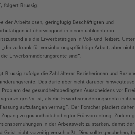
, folgert Brussig.
e der Arbeitslosen, geringfügig Beschäftigten und
rbstätigen ist überwiegend in einem schlechteren
tszustand als die Erwerbstätigen in Voll- und Teilzeit. Unter
, „die zu krank für versicherungspflichtige Arbeit, aber nich
 die Erwerbsminderungsrente sind“.
gt Brussig zufolge die Zahl älterer Bezieherinnen und Bezieh
nderungsrente. Das dürfe aber nicht darüber hinwegtäusc
 Problem des gesundheitsbedingten Ausscheidens vor Erre
rsgrenze größer ist, als die Erwerbsminderungsrente in ihre
 Fassung aufzufangen vermag“. Der Forscher plädiert daher 
n Zugang zu gesundheitsbedingter Frühverrentung. Zudem ge
ntionsbemühungen in der Arbeitswelt zu stärken, damit der
d Geist nicht vorzeitig verschleißt. Dies sollte geschehen, b