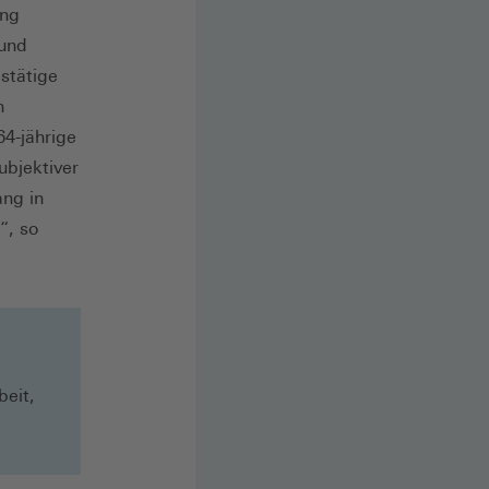
ung
 und
stätige
n
4-jährige
ubjektiver
ang in
“, so
eit,