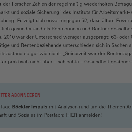
t der Forscher Zahlen der regelmäßig wiederholten Befrag
arkt und soziale Sicherung“ des Instituts für Arbeitsmarkt-
schung. Es zeigt sich erwartungsgemäß, dass ältere Erwerb
tlich gesünder sind als Rentnerinnen und Rentner desselbe
. 2010 war der Unterschied weniger ausgeprägt: 63- oder 6
tige und Rentenbeziehende unterschieden sich in Sachen s
tszustand so gut wie nicht. „Seinerzeit war der Rentenzug
ter praktisch nicht über – schlechte – Gesundheit gesteuert
TTER ABONNIEREN
 Tage
Böckler Impuls
mit Analysen rund um die Themen Arb
(Öffnet
aft und Soziales im Postfach:
HIER
anmelden!
in
einem