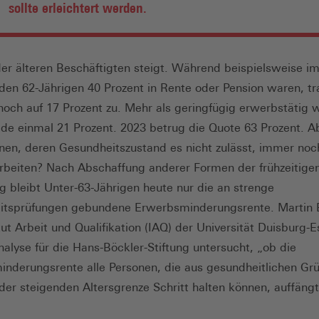
sollte erleichtert werden.
der älteren Beschäftigten steigt. Während beispielsweise im
den 62-Jährigen 40 Prozent in Rente oder Pension waren, tra
noch auf 17 Prozent zu. Mehr als geringfügig erwerbstätig 
de einmal 21 Prozent. 2023 betrug die Quote 63 Prozent. 
enen, deren Gesundheitszustand es nicht zulässt, immer noc
rbeiten? Nach Abschaffung anderer Formen der frühzeitige
g bleibt Unter-63-Jährigen heute nur die an strenge
itsprüfungen gebundene Erwerbsminderungsrente. Martin 
tut Arbeit und Qualifikation (IAQ) der Universität Duisburg-
Analyse für die Hans-Böckler-Stiftung untersucht, „ob die
nderungsrente alle Personen, die aus gesundheitlichen Gr
 der steigenden Altersgrenze Schritt halten können, auffängt