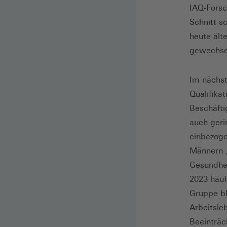
IAQ-Forsc
Schnitt sc
heute ält
gewechsel
Im nächst
Qualifika
Beschäfti
auch geri
einbezoge
Männern „
Gesundhei
2023 häufi
Gruppe bl
Arbeitsle
Beeinträc