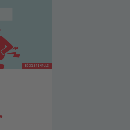
BÖCKLER IMPULS
le