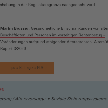
nhebungen der Regelaltersgrenze nachgedacht wird.
Martin Brussig:
Gesundheitliche Einschränkungen von älte
Beschäftigten und Personen im vorzeitigen Rentenbezug –
(Öffnet
Veränderungen aufgrund steigender Altersgrenzen
, Alters
in
Report 3/2026
einem
neuen
Impuls-Beitrag als PDF
Fenster)
(Öffnet
in
einem
neuen
EN
Fenster)
erung / Altersvorsorge
Soziale Sicherungssysteme