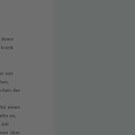
 ihnen
t krank
er von
hen,
ichen der
r
für einen
lte es,
 Job
evor über