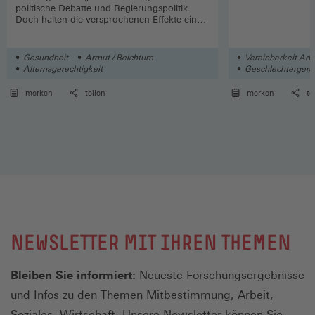
politische Debatte und Regierungspolitik.
Doch halten die versprochenen Effekte einer
wissenschaftlichen Prüfung stand?
Gesundheit
Armut / Reichtum
Vereinbarkeit Arb
Alternsgerechtigkeit
Geschlechtergerec
Soziales
merken
teilen
merken
te
NEWSLETTER MIT IHREN THEMEN
Bleiben Sie informiert:
Neueste Forschungsergebnisse
und Infos zu den Themen Mitbestimmung, Arbeit,
Soziales, Wirtschaft. Unsere Newsletter können Sie