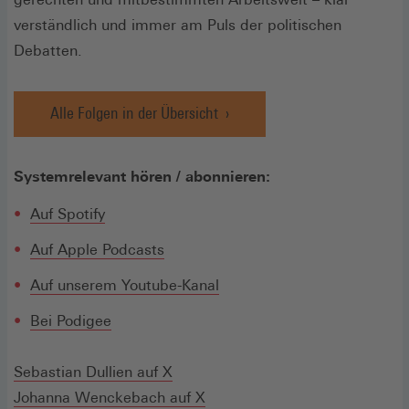
verständlich und immer am Puls der politischen
Debatten.
Alle Folgen in der Übersicht
Systemrelevant hören / abonnieren:
(Öffnet
Auf Spotify
in
(Öffnet
Auf Apple Podcasts
einem
in
neuen
Auf unserem Youtube-Kanal
einem
Fenster)
neuen
(Öffnet
(Öffnet
Bei Podige
e
Fenster)
in
in
einem
einem
(Öffnet
Sebastian Dullien auf X
neuen
neuen
in
(Öffnet
Johanna Wenckebach auf X
Fenster)
Fenster)