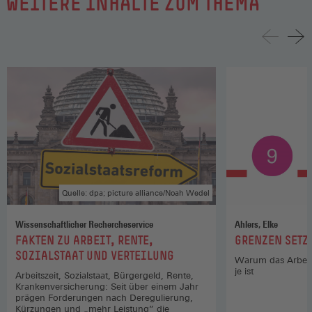
WEITERE INHALTE ZUM THEMA
Quelle: dpa; picture alliance/Noah Wedel
Wissenschaftlicher Rechercheservice
Ahlers, Elke
:
:
FAKTEN ZU ARBEIT, RENTE,
GRENZEN SETZ
SOZIALSTAAT UND VERTEILUNG
Warum das Arbeits
je ist
Arbeitszeit, Sozialstaat, Bürgergeld, Rente,
Krankenversicherung: Seit über einem Jahr
prägen Forderungen nach Deregulierung,
Kürzungen und „mehr Leistung” die