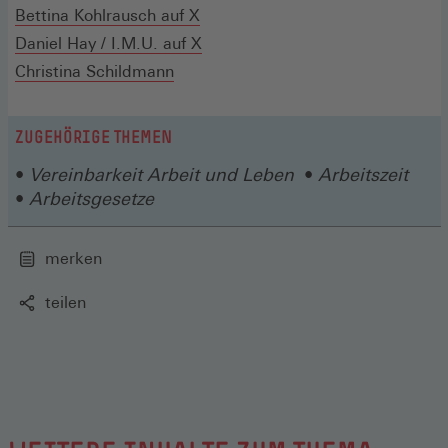
einem
(Öffnet
in
Bettina Kohlrausch auf X
neuen
in
(Öffnet
einem
Daniel Hay / I.M.U. auf X
Fenster)
einem
in
neuen
Christina Schildmann
neuen
einem
Fenster)
Fenster)
neuen
ZUGEHÖRIGE THEMEN
Fenster)
Vereinbarkeit Arbeit und Leben
Arbeitszeit
Arbeitsgesetze
merken
teilen