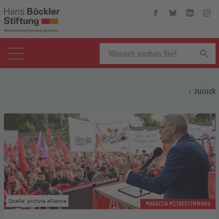
Hans-
Hans-
Hans-
Hans
Böckler-
Böckler-
Böckler-
Böckl
Stiftung
Stiftung
Stiftung
Stift
auf
auf
auf
auf
Facebook
Bluesky
Linkedin
Inst
(Öffnet
(Öffnet
(Öffnet
(Öffn
Suchbegriff
in
in
in
in
einem
einem
einem
eine
zurück
neuen
neuen
neuen
neue
eingeben
Fenster)
Fenster)
Fenster)
Fenst
Quelle: picture alliance
MAGAZIN MITBESTIMMUNG