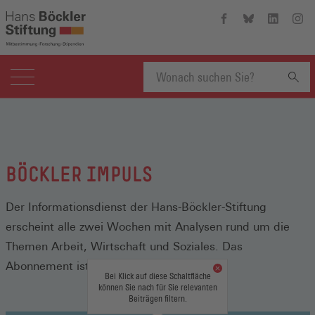
Hans-
Hans-
Hans-
Hans
Böckler-
Böckler-
Böckler-
Böckl
Stiftung
Stiftung
Stiftung
Stift
auf
auf
auf
auf
Facebook
Bluesky
Linkedin
Inst
(Öffnet
(Öffnet
(Öffnet
(Öffn
Suchbegriff
in
in
in
in
einem
einem
einem
eine
neuen
neuen
neuen
neue
eingeben
Fenster)
Fenster)
Fenster)
Fenst
BÖCKLER IMPULS
Der Informationsdienst der Hans-Böckler-Stiftung
erscheint alle zwei Wochen mit Analysen rund um die
Themen Arbeit, Wirtschaft und Soziales. Das
Abonnement ist kostenlos.
Bei Klick auf diese Schaltfläche
können Sie nach für Sie relevanten
Beiträgen filtern.