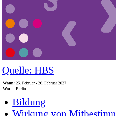
Quelle: HBS
Wann:
25. Februar - 26. Februar 2027
Wo:
Berlin
Bildung
Wirkung von Mitbestim