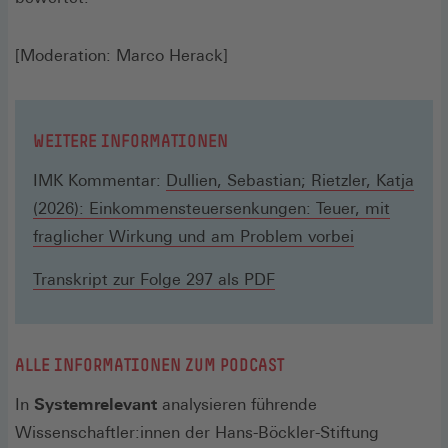
[Moderation: Marco Herack]
WEITERE INFORMATIONEN
IMK Kommentar:
Dullien, Sebastian; Rietzler, Katja
(2026): Einkommensteuersenkungen: Teuer, mit
(Öffnet
fraglicher Wirkung und am Problem vorbei
in
(Öffnet
Transkript zur Folge 297 als PDF
einem
in
neuen
einem
Fenster)
neuen
ALLE INFORMATIONEN ZUM PODCAST
Fenster)
In
Systemrelevant
analysieren führende
Wissenschaftler:innen der Hans-Böckler-Stiftung