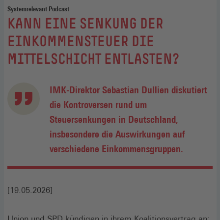
Systemrelevant Podcast
:
KANN EINE SENKUNG DER
EINKOMMENSTEUER DIE
MITTELSCHICHT ENTLASTEN?
IMK-Direktor Sebastian Dullien diskutiert
die Kontroversen rund um
Steuersenkungen in Deutschland,
insbesondere die Auswirkungen auf
verschiedene Einkommensgruppen.
[19.05.2026]
Union und SPD kündigen in ihrem Koalitionsvertrag an: