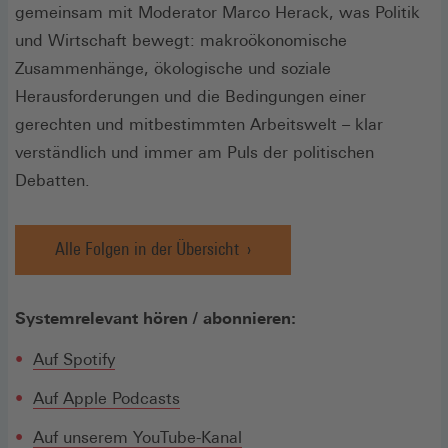
gemeinsam mit Moderator Marco Herack, was Politik
und Wirtschaft bewegt: makroökonomische
Zusammenhänge, ökologische und soziale
Herausforderungen und die Bedingungen einer
gerechten und mitbestimmten Arbeitswelt – klar
verständlich und immer am Puls der politischen
Debatten.
Alle Folgen in der Übersicht
Systemrelevant hören / abonnieren:
(Öffnet
Auf Spotify
in
(Öffnet
Auf Apple Podcasts
einem
in
neuen
(Öffnet
Auf unserem YouTube-Kanal
einem