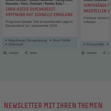
Alexander / Paetz, Christoph / Rietzler, Katja /
:
TEMPORÄRER TA
Stephan, Sabine / Theobald, Thomas / Tober, Silke /
:
IRAN-KRIEG DURCHKREUZT
NACHTEILEN V
Watzka, Sebastian
HOFFNUNG AUF SCHNELLE ERHOLUNG
Primärer Vorteil i
Prognose-Update: Die konjunkturelle Lage in
Inflation
Deutschland zur Jahresmitte 2026
Regulierung / Deregulierung
Staat / Politik
Wirtschaft
Finanzpolitik
S
merken
teilen
merken
te
NEWSLETTER MIT IHREN THEMEN