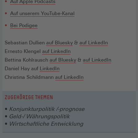
(Öffnet
Auf Apple Podcasts
einem
in
neuen
(Öffnet
Auf unserem YouTube-Kanal
einem
Fenster)
in
neuen
(Öffnet
Bei Podigee
einem
Fenster)
in
neuen
einem
(Öffnet
(Öffnet
(Öffnet
Sebastian Dullien
auf
Bluesky
&
Fenster)
auf LinkedIn
neuen
in
(Öffnet
in
in
Ernesto Klengel
auf LinkedIn
Fenster)
einem
in
einem
(Öffnet
einem
(Öffnet
Bettina Kohlrausch
auf Bluesky
&
auf LinkedIn
neuen
(Öffnet
einem
neuen
in
neuen
in
Daniel Hay auf
LinkedIn
Fenster)
in
neuen
Fenster)
einem
(Öffnet
Fenster)
einem
Christina Schildmann
auf LinkedIn
einem
Fenster)
neuen
in
neuen
neuen
Fenster)
einem
Fenster)
ZUGEHÖRIGE THEMEN
Fenster)
neuen
Konjunkturpolitik /-prognose
Fenster)
Geld-/ Währungspolitik
Wirtschaftliche Entwicklung