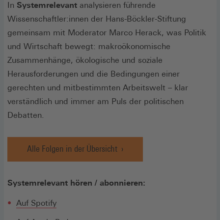
In
Systemrelevant
analysieren führende
Wissenschaftler:innen der Hans-Böckler-Stiftung
gemeinsam mit Moderator Marco Herack, was Politik
und Wirtschaft bewegt: makroökonomische
Zusammenhänge, ökologische und soziale
Herausforderungen und die Bedingungen einer
gerechten und mitbestimmten Arbeitswelt – klar
verständlich und immer am Puls der politischen
Debatten.
Alle Folgen in der Übersicht
Systemrelevant hören / abonnieren:
(Öffnet
Auf Spotify
in