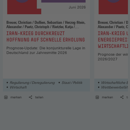
Breuer, Christian / Dullien, Sebastian / Herzog-Stein,
Breuer, Christian / Dullien, Sebastian / Herzog-Stein,
Alexander / Paetz, Christoph / Rietzler, Katja /
Alexander / Paetz, Christoph / Rietzler, Katja /
Stephan, Sabine / Theobald, Thomas / Tober, Silke /
Stephan, Sabine / Theobald, Thomas / Tober, Silke /
:
:
IRAN-KRIEG DURCHKREUZT
IRAN-KRIEG U
Watzka, Sebastian
Watzka, Sebastian
HOFFNUNG AUF SCHNELLE ERHOLUNG
ENERGIEPREIS
WIRTSCHAFTLI
Prognose-Update: Die konjunkturelle Lage in
Deutschland zur Jahresmitte 2026
Prognose der wirt
2026/2027
Regulierung / Deregulierung
Staat / Politik
Wirtschaftliche E
Wirtschaft
Wettbewerbsfähigk
merken
teilen
merken
te