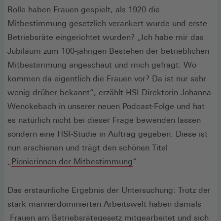
Rolle haben Frauen gespielt, als 1920 die
Mitbestimmung gesetzlich verankert wurde und erste
Betriebsräte eingerichtet wurden? „Ich habe mir das
Jubiläum zum 100-jährigen Bestehen der betrieblichen
Mitbestimmung angeschaut und mich gefragt: Wo
kommen da eigentlich die Frauen vor? Da ist nur sehr
wenig drüber bekannt“, erzählt HSI-Direktorin Johanna
Wenckebach in unserer neuen Podcast-Folge und hat
es natürlich nicht bei dieser Frage bewenden lassen
sondern eine HSI-Studie in Auftrag gegeben. Diese ist
nun erschienen und trägt den schönen Titel
(Öffnet
„
Pionierinnen der Mitbestimmung
“.
in
einem
Das erstaunliche Ergebnis der Untersuchung: Trotz der
neuen
stark männerdominierten Arbeitswelt haben damals
Fenster)
Frauen am Betriebsrätegesetz mitgearbeitet und sich