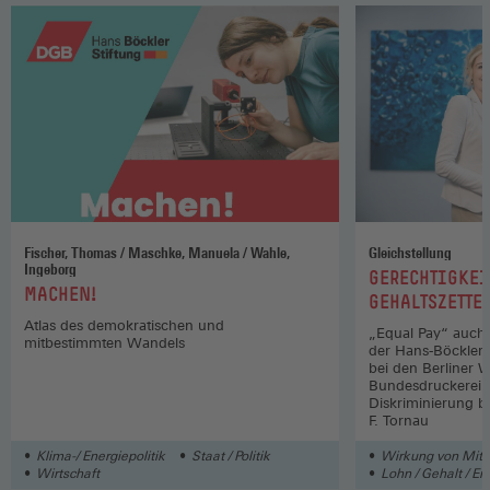
Fischer, Thomas / Maschke, Manuela / Wahle,
Gleichstellung
Ingeborg
:
GERECHTIGKEI
:
MACHEN!
GEHALTSZETTE
Atlas des demokratischen und
„Equal Pay“ auch 
mitbestimmten Wandels
der Hans-Böckler-S
bei den Berliner 
Bundesdruckerei 
Diskriminierung b
F. Tornau
Klima-/ Energiepolitik
Staat / Politik
Wirkung von Mit
Wirtschaft
Lohn / Gehalt / En