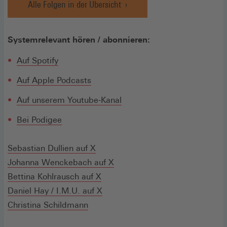
Alle Folgen in der Übersicht
Systemrelevant hören / abonnieren:
(Öffnet
Auf Spotify
in
(Öffnet
Auf Apple Podcasts
einem
in
neuen
Auf unserem Youtube-Kanal
einem
Fenster)
neuen
(Öffnet
(Öffnet
Bei Podige
e
Fenster)
in
in
einem
einem
(Öffnet
Sebastian Dullien auf X
neuen
neuen
in
(Öffnet
Johanna Wenckebach auf X
Fenster)
Fenster)
einem
(Öffnet
in
Bettina Kohlrausch auf X
neuen
in
(Öffnet
einem
Daniel Hay / I.M.U. auf X
Fenster)
einem
in
neuen
Christina Schildmann
neuen
einem
Fenster)