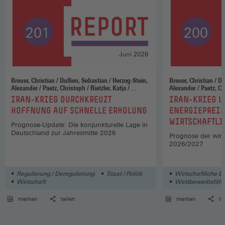
Breuer, Christian / Dullien, Sebastian / Herzog-Stein,
Breuer, Christian / Dullien, Sebastian / Herzog-Stein,
Alexander / Paetz, Christoph / Rietzler, Katja /
Alexander / Paetz, Christoph / Rietzler, Katja /
Stephan, Sabine / Theobald, Thomas / Tober, Silke /
Stephan, Sabine / Theobald, Thomas / Tober, Silke /
:
:
IRAN-KRIEG DURCHKREUZT
IRAN-KRIEG U
Watzka, Sebastian
Watzka, Sebastian
HOFFNUNG AUF SCHNELLE ERHOLUNG
ENERGIEPREIS
WIRTSCHAFTLI
Prognose-Update: Die konjunkturelle Lage in
Deutschland zur Jahresmitte 2026
Prognose der wirt
2026/2027
Regulierung / Deregulierung
Staat / Politik
Wirtschaftliche E
Wirtschaft
Wettbewerbsfähigk
merken
teilen
merken
te