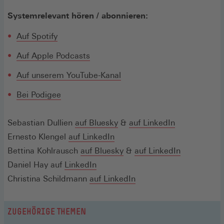
Systemrelevant hören / abonnieren:
(Öffnet
Auf Spotify
in
(Öffnet
Auf Apple Podcasts
einem
in
neuen
(Öffnet
Auf unserem YouTube-Kanal
einem
Fenster)
in
neuen
(Öffnet
Bei Podigee
einem
Fenster)
in
neuen
einem
(Öffnet
(Öffnet
(Öffnet
Sebastian Dullien
auf
Bluesky
&
Fenster)
auf LinkedIn
neuen
in
(Öffnet
in
in
Ernesto Klengel
auf LinkedIn
Fenster)
einem
in
einem
(Öffnet
einem
(Öffnet
Bettina Kohlrausch
auf Bluesky
&
auf LinkedIn
neuen
(Öffnet
einem
neuen
in
neuen
in
Daniel Hay auf
LinkedIn
Fenster)
in
neuen
Fenster)
einem
(Öffnet
Fenster)
einem
Christina Schildmann
auf LinkedIn
einem
Fenster)
neuen
in
neuen
neuen
Fenster)
einem
Fenster)
ZUGEHÖRIGE THEMEN
Fenster)
neuen