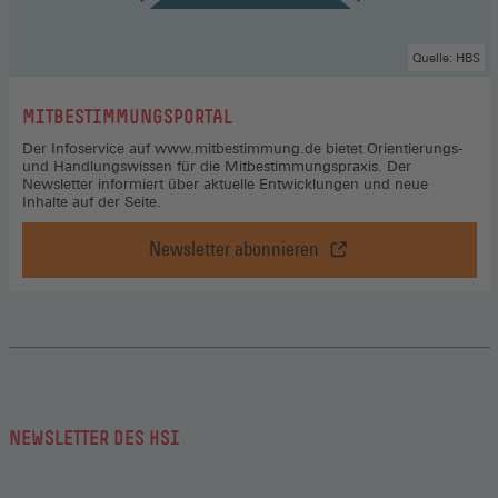
Quelle: HBS
:
MITBESTIMMUNGSPORTAL
Der Infoservice auf www.mitbestimmung.de bietet Orientierungs-
und Handlungswissen für die Mitbestimmungspraxis. Der
Newsletter informiert über aktuelle Entwicklungen und neue
Inhalte auf der Seite.
Newsletter abonnieren
Mitbestimmungsportal,
Newsletter
abonnieren
(Öffnet
in
einem
neuen
Fenster)
NEWSLETTER DES HSI