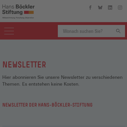
Hans-
Hans-
Hans-
Hans
Böckler-
Böckler-
Böckler-
Böckl
Stiftung
Stiftung
Stiftung
Stift
auf
auf
auf
auf
Facebook
Bluesky
Linkedin
Inst
(Öffnet
(Öffnet
(Öffnet
(Öffn
Suchbegriff
in
in
in
in
einem
einem
einem
eine
neuen
neuen
neuen
neue
eingeben
Fenster)
Fenster)
Fenster)
Fenst
NEWSLETTER
Hier abonnieren Sie unsere Newsletter zu verschiedenen
Themen. Es entstehen keine Kosten.
NEWSLETTER DER HANS-BÖCKLER-STIFTUNG