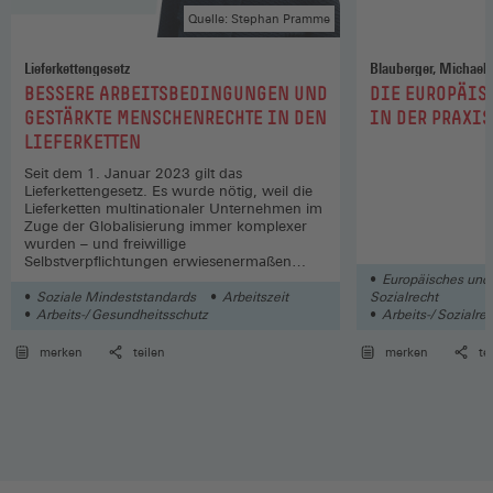
Quelle: Stephan Pramme
Lieferkettengesetz
:
:
BESSERE ARBEITSBEDINGUNGEN UND
DIE EUROPÄIS
GESTÄRKTE MENSCHENRECHTE IN DEN
IN DER PRAXIS
LIEFERKETTEN
Seit dem 1. Januar 2023 gilt das
Lieferkettengesetz. Es wurde nötig, weil die
Lieferketten multinationaler Unternehmen im
Zuge der Globalisierung immer komplexer
wurden – und freiwillige
Selbstverpflichtungen erwiesenermaßen
nicht wirken, so Christina Schildmann.
Europäisches und 
Soziale Mindeststandards
Arbeitszeit
Sozialrecht
Arbeits-/ Gesundheitsschutz
Arbeits-/ Sozialre
merken
teilen
merken
te