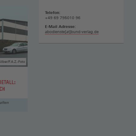
Telefon:
+49 69 795010 96
E-Mail Adresse:
abodienste[at]bund-verlag.de
ilber/F.A.Z.-Foto
ETALL:
CH
aften