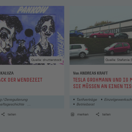
Quelle: shutterstock
Quelle: Stefanie S
 KALUZA
Von ANDREAS KRAFT
:
CK DER WENDEZEIT
TESLA GROHMANN UND IG M
SIE MÜSSEN AN EINEN TIS
g / Deregulierung
Tarifverträge
Einzelgewerksch
aftsgeschichte
Betriebsrat
sfähigkeit / Standortfragen
teilen
merken
teilen