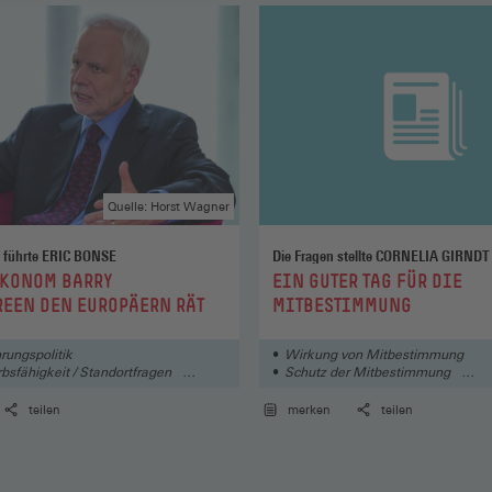
Quelle: Horst Wagner
 führte ERIC BONSE
Die Fragen stellte CORNELIA GIRNDT
:
ÖKONOM BARRY
EIN GUTER TAG FÜR DIE
EEN DEN EUROPÄERN RÄT
MITBESTIMMUNG
rungspolitik
Wirkung von Mitbestimmung
sfähigkeit / Standortfragen
Schutz der Mitbestimmung
en / Organisationen
Mitbestimmungsgesetze
teilen
merken
teilen