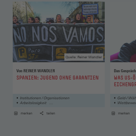
Quelle: Reiner Wandler
Von REINER WANDLER
Das Gespräch
:
:
SPANIEN: JUGEND OHNE GARANTIEN
WAS US-
EICHENGR
Institutionen / Organisationen
Geld-/ Wäh
Arbeitslosigkeit
Wettbewerb
Deutschland / Europa / International
Institution
merken
teilen
merken