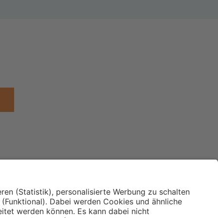
Institut für Makroökonomie
ches
und Konjunkturforschung