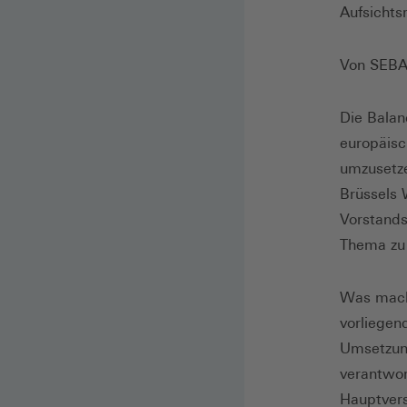
Aufsichts
Von SEBA
Die Balan
europäisc
umzusetze
Brüssels 
Vorstands
Thema zu 
Was macht
vorliegen
Umsetzung
verantwor
Hauptvers