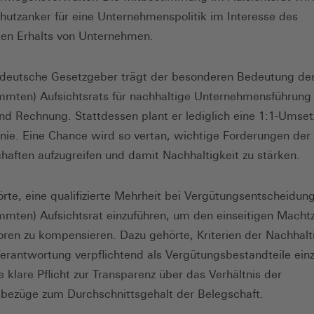
chutzanker für eine Unternehmenspolitik im Interesse des
igen Erhalts von Unternehmen.
deutsche Gesetzgeber trägt der besonderen Bedeutung de
mmten) Aufsichtsrats für nachhaltige Unternehmensführung 
nd Rechnung. Stattdessen plant er lediglich eine 1:1-Umse
inie. Eine Chance wird so vertan, wichtige Forderungen der
aften aufzugreifen und damit Nachhaltigkeit zu stärken.
rte, eine qualifizierte Mehrheit bei Vergütungsentscheidun
mmten) Aufsichtsrat einzuführen, um den einseitigen Mach
toren zu kompensieren. Dazu gehörte, Kriterien der Nachhalt
Verantwortung verpflichtend als Vergütungsbestandteile ein
e klare Pflicht zur Transparenz über das Verhältnis der
bezüge zum Durchschnittsgehalt der Belegschaft.