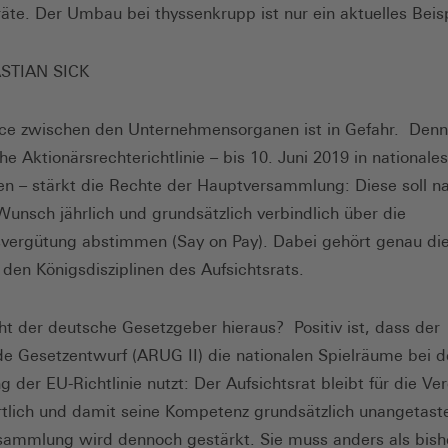
räte. Der Umbau bei thyssenkrupp ist nur ein aktuelles Beisp
STIAN SICK
ce zwischen den Unternehmensorganen ist in Gefahr. Denn
he Aktionärsrechterichtlinie – bis 10. Juni 2019 in nationale
n – stärkt die Rechte der Hauptversammlung: Diese soll n
Wunsch jährlich und grundsätzlich verbindlich über die
vergütung abstimmen (Say on Pay). Dabei gehört genau di
den Königsdisziplinen des Aufsichtsrats.
 der deutsche Gesetzgeber hieraus? Positiv ist, dass der
de Gesetzentwurf (ARUG II) die nationalen Spielräume bei d
 der EU-Richtlinie nutzt: Der Aufsichtsrat bleibt für die Ve
tlich und damit seine Kompetenz grundsätzlich unangetaste
ammlung wird dennoch gestärkt. Sie muss anders als bish