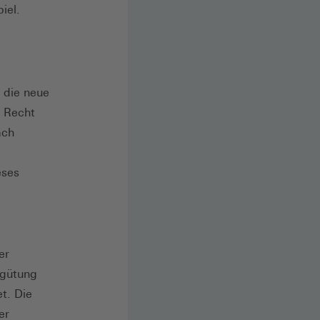
iel.
 die neue
s Recht
ach
eses
er
rgütung
t. Die
er