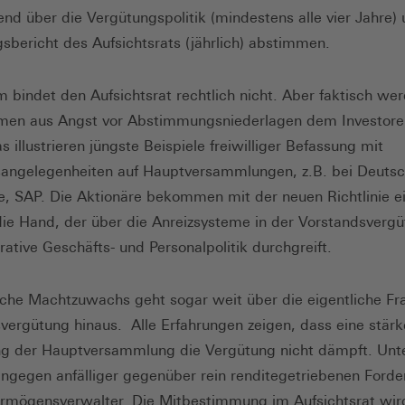
tend über die Vergütungspolitik (mindestens alle vier Jahre)
sbericht des Aufsichtsrats (jährlich) abstimmen.
 bindet den Aufsichtsrat rechtlich nicht. Aber faktisch we
men aus Angst vor Abstimmungsniederlagen dem Investore
s illustrieren jüngste Beispiele freiwilliger Befassung mit
angelegenheiten auf Hauptversammlungen, z.B. bei Deuts
, SAP. Die Aktionäre bekommen mit der neuen Richtlinie e
die Hand, der über die Anreizsysteme in der Vorstandsvergü
rative Geschäfts- und Personalpolitik durchgreift.
sche Machtzuwachs geht sogar weit über die eigentliche Fr
vergütung hinaus. Alle Erfahrungen zeigen, dass eine stärk
ung der Hauptversammlung die Vergütung nicht dämpft. Un
ngegen anfälliger gegenüber rein renditegetriebenen Ford
rmögensverwalter. Die Mitbestimmung im Aufsichtsrat wir