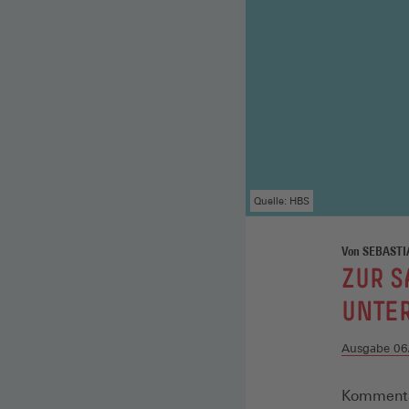
Quelle: HBS
Von SEBASTI
:
ZUR S
UNTE
Ausgabe 06
Kommentar