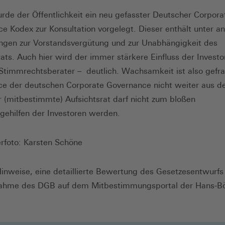
rde der Öffentlichkeit ein neu gefasster Deutscher Corpora
e Kodex zur Konsultation vorgelegt. Dieser enthält unter 
gen zur Vorstandsvergütung und zur Unabhängigkeit des
rats. Auch hier wird der immer stärkere Einfluss der Invest
Stimmrechtsberater – deutlich. Wachsamkeit ist also gefra
ce der deutschen Corporate Governance nicht weiter aus d
r (mitbestimmte) Aufsichtsrat darf nicht zum bloßen
sgehilfen der Investoren werden.
foto: Karsten Schöne
inweise, eine detaillierte Bewertung des Gesetzesentwurfs
nahme des DGB auf dem Mitbestimmungsportal der Hans-Bö