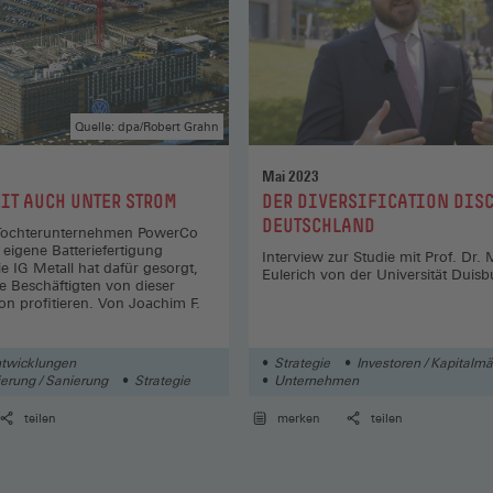
Quelle: dpa/Robert Grahn
Mai 2023
:
IT AUCH UNTER STROM
DER DIVERSIFICATION DIS
DEUTSCHLAND
Tochterunternehmen PowerCo
 eigene Batteriefertigung
Interview zur Studie mit Prof. Dr.
e IG Metall hat dafür gesorgt,
Eulerich von der Universität Duis
e Beschäftigten von dieser
on profitieren. Von Joachim F.
twicklungen
Strategie
Investoren / Kapitalmä
erung / Sanierung
Strategie
Unternehmen
teilen
merken
teilen