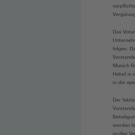
verpflich
Vergütung
Das Votum
Unterneh
folgen. Da
Vorstands
Munich Re
Hebel in 
in die ope
Der fakti
Vorstands
Beteilig
werden hi
großer Ve