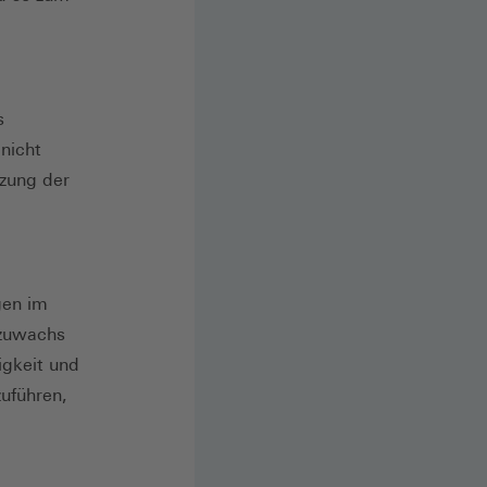
s
nicht
tzung der
gen im
tzuwachs
igkeit und
zuführen,