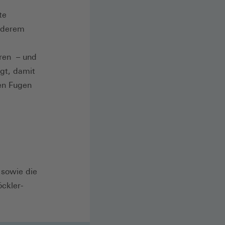
te
anderem
oren – und
gt, damit
en Fugen
 sowie die
ckler-