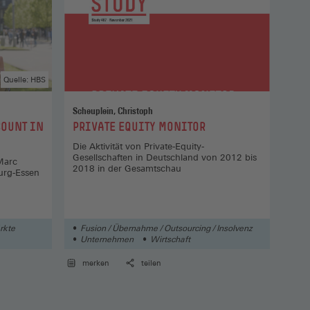
Quelle: HBS
Scheuplein, Christoph
:
:
COUNT IN
PRIVATE EQUITY MONITOR
NEU
AU
Die Aktivität von Private-Equity-
Gesellschaften in Deutschland von 2012 bis
 Marc
Way
2018 in der Gesamtschau
burg-Essen
Mot
rkte
Fusion / Übernahme / Outsourcing / Insolvenz
Unternehmen
Wirtschaft
Str
merken
teilen
me