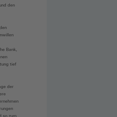
 und den
rden
nwillen
che Bank,
inen
tung tief
age der
ere
ternehmen
erungen
d so zum