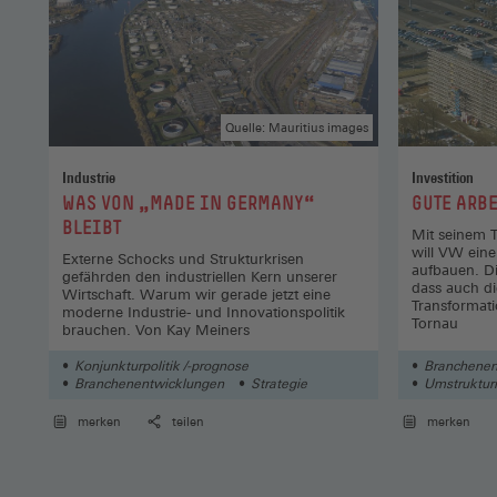
Quelle: Mauritius images
Industrie
Investition
:
:
WAS VON „MADE IN GERMANY“
GUTE ARBE
BLEIBT
Mit seinem 
will VW eine
Externe Schocks und Strukturkrisen
aufbauen. Di
gefährden den industriellen Kern unserer
dass auch di
Wirtschaft. Warum wir gerade jetzt eine
Transformati
moderne Industrie- und Innovationspolitik
Tornau
brauchen. Von Kay Meiners
Konjunkturpolitik /-prognose
Branchenen
Branchenentwicklungen
Strategie
Umstrukturi
merken
teilen
merken