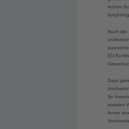
letzten S
langfrist
Auch der 
(mitbesti
ausreiche
EU-Richtl
Gewerksch
Dazu gehö
(mitbesti
für Inves
sozialen 
ferner ein
Vorstands