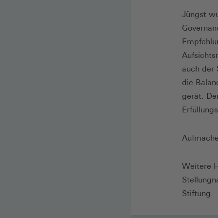
Jüngst wu
Governanc
Empfehlun
Aufsichts
auch der 
die Balan
gerät. De
Erfüllung
Aufmacher
Weitere H
Stellung
Stiftung.