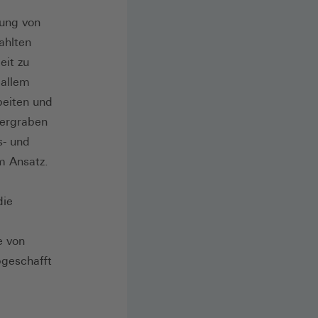
rung von
ahlten
eit zu
 allem
beiten und
tergraben
s- und
m Ansatz.
die
e von
bgeschafft