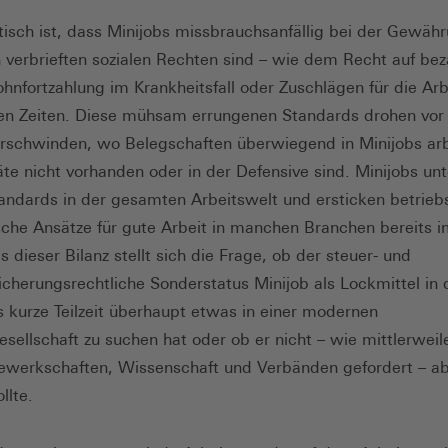
isch ist, dass Minijobs missbrauchsanfällig bei der Gewäh
h verbrieften sozialen Rechten sind – wie dem Recht auf bez
ohnfortzahlung im Krankheitsfall oder Zuschlägen für die Arb
n Zeiten. Diese mühsam errungenen Standards drohen vor
erschwinden, wo Belegschaften überwiegend in Minijobs ar
äte nicht vorhanden oder in der Defensive sind. Minijobs un
tandards in der gesamten Arbeitswelt und ersticken betrieb
tische Ansätze für gute Arbeit in manchen Branchen bereits i
 dieser Bilanz stellt sich die Frage, ob der steuer- und
sicherungsrechtliche Sonderstatus Minijob als Lockmittel in 
 kurze Teilzeit überhaupt etwas in einer modernen
sellschaft zu suchen hat oder ob er nicht – wie mittlerweil
ewerkschaften, Wissenschaft und Verbänden gefordert – a
llte.