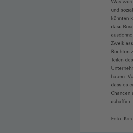
Was würde
und sozia
könnten k
dass Besc
ausdehnen
Zweiklass
Rechten z
Teilen de
Unternehm
haben. Vo
dass es e
Chancen a
schaffen.
Foto: Kar