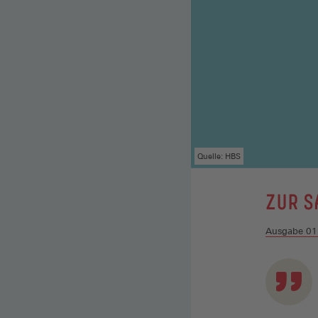
Quelle: HBS
:
ZUR S
Ausgabe 0