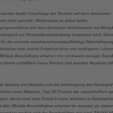
 werden beide Vorschläge der Realität auf dem deutschen
kt nicht gerecht: Mittlerweile ist jedes fünfte
gungsverhältnis auf dem deutschen Arbeitsmarkt ein Minijo
trategisch zur Personalkostensenkung eingesetzt wird: Neb
 für die normale sozialversicherungspflichtige Beschäftigung 
 Betrieben eine zweite Entgeltstruktur mit niedrigeren Löhnen
 Minijob-Beschäftigte erhalten von vornherein weniger Stun
n davon schließlich keine Steuern und sozialen Abgaben zah
te Anstieg von Minijobs und die Verfestigung des Niedriglo
 Seiten einer Medaille: Fast 90 Prozent der ausschließlich g
gten, davon sind zwei Drittel Frauen, arbeiten zu Niedriglöh
t aller Minijob-Beschäftigten arbeiten für weniger als siebe
esonders niedrig sind die Stundenlöhne der rund 700 000 Mi