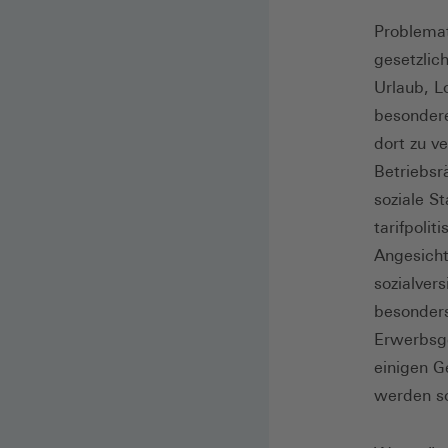
Problemat
gesetzlic
Urlaub, L
besondere
dort zu v
Betriebsr
soziale S
tarifpoli
Angesichts
sozialver
besonders
Erwerbsge
einigen G
werden so