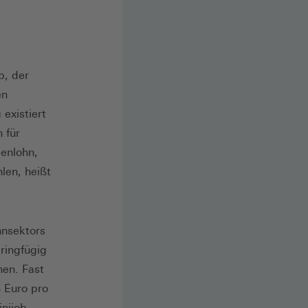
b, der
en
existiert
 für
denlohn,
len, heißt
hnsektors
eringfügig
nen. Fast
n Euro pro
nijob-