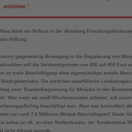
entziehen.“
Voss leitet ein Referat in der Abteilung Forschungsförderun
ler-Stiftung.
 kommt gegenwärtig Bewegung in die Regulierung von Minij
skoalition will die Verdienstgrenzen von 400 auf 450 Euro a
e es mehr Beschäftigung ohne eigenständige soziale Absi
Niedriglohnrisiko. Die nordrhein-westfälische Landesregier
hlag einer Stundenbegrenzung für Minijobs in den Bundesr
ht. Wer mehr als zwölf Wochenstunden arbeitet, soll auto
icherungspflichtig beschäftigt sein. Aber wer kontrolliert di
ttel von rund 7,4 Millionen Minijob-Beschäftigten? Beide V
ie schon so oft, an einer Stellschraube, der Sonderstatus M
d nicht infrage gestellt.