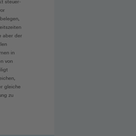
t steuer-
vor
 belegen,
eitszeiten
e aber der
len
rmen in
en von
ligt
eichen,
er gleiche
ung zu