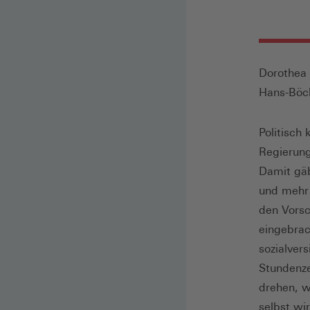
Dorothea 
Hans-Böck
Politisch
Regierung
Damit gäb
und mehr 
den Vorsc
eingebrac
sozialvers
Stundenze
drehen, w
selbst wir