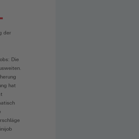
g der
obs: Die
usweiten.
cherung
ung hat
at
matisch
e
orschläge
inijob