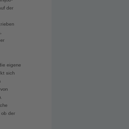
auf der
trieben
,
der
die eigene
kt sich
n
 von
n.
iche
 ob der