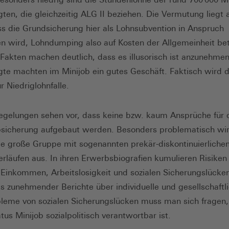
gten, die gleichzeitig ALG II beziehen. Die Vermutung liegt 
s die Grundsicherung hier als Lohnsubvention in Anspruch
wird, Lohndumping also auf Kosten der Allgemeinheit be
 Fakten machen deutlich, dass es illusorisch ist anzunehmen
gte machten im Minijob ein gutes Geschäft. Faktisch wird 
r Niedriglohnfalle.
egelungen sehen vor, dass keine bzw. kaum Ansprüche für 
bsicherung aufgebaut werden. Besonders problematisch wir
die große Gruppe mit sogenannten prekär-diskontinuierliche
rläufen aus. In ihren Erwerbsbiografien kumulieren Risiken
 Einkommen, Arbeitslosigkeit und sozialen Sicherungslücke
s zunehmender Berichte über individuelle und gesellschaftl
leme von sozialen Sicherungslücken muss man sich fragen,
tus Minijob sozialpolitisch verantwortbar ist.