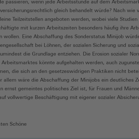
 passieren, wenn jede Arbeitsstunde auf dem Arbeitsmark
lversicherungsrechtlich gleich behandelt würde? Nach wie 
leine Teilzeitstellen angeboten werden, wobei viele Studien
häftigte mit kurzen Arbeitszeiten besonders häufig ihre Arb
 wollen. Eine Abschaffung des Sonderstatus Minijob würd
engesellschaft bei Löhnen, der sozialen Sicherung und sozia
umindest die Grundlage entziehen. Die Erosion sozialer No
s Arbeitsmarktes könnte aufgehalten werden, auch zugunst
en, die sich an den gesetzeswidrigen Praktiken nicht betei
r allem wäre die Abschaffung der Minijobs ein deutliches Z
in ernst gemeintes politisches Ziel ist, für Frauen und Männ
uf vollwertige Beschäftigung mit eigener sozialer Absicher
sten Schöne