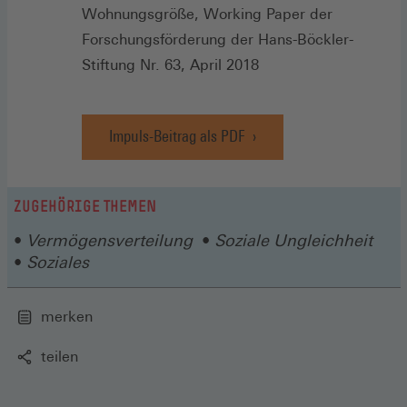
(Öffnet
Wohnungsgröße, Working Paper der
in
Forschungsförderung der Hans-Böckler-
einem
Stiftung Nr. 63, April 2018
neuen
Fenster)
Impuls-Beitrag als PDF
(Öffnet
in
einem
neuen
ZUGEHÖRIGE THEMEN
Fenster)
Vermögensverteilung
Soziale Ungleichheit
Soziales
merken
teilen