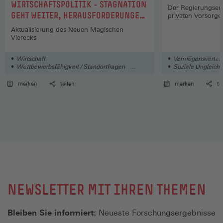
WIRTSCHAFTSPOLITIK - STAGNATION
Der Regierungsen
GEHT WEITER, HERAUSFORDERUNGEN
privaten Vorsorge
STEIGEN
Aktualisierung des Neuen Magischen
Vierecks
Wirtschaft
Vermögensverteil
Wettbewerbsfähigkeit / Standortfragen
Soziale Ungleichh
Deutschland / Europa / International
merken
teilen
merken
te
NEWSLETTER MIT IHREN THEMEN
Bleiben Sie informiert:
Neueste Forschungsergebnisse