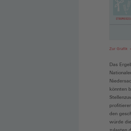
Zur Grafik
Das Ergeb
Nationale
Niedersac
könnten b
Stellenzu
profitier
den gesch
würde die
zulasten 