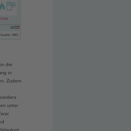
Quelle: HBS
in der
ung in
gen. Zudem
esonders
ten unter
Zwar
nd
fähigkeit