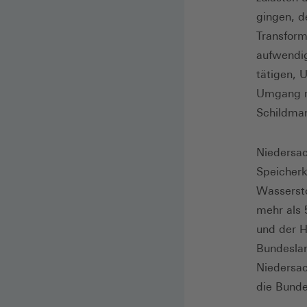
gingen, d
Transform
aufwendig
tätigen, 
Umgang mi
Schildman
Niedersac
Speicherk
Wassersto
mehr als 
und der H
Bundeslan
Niedersac
die Bunde