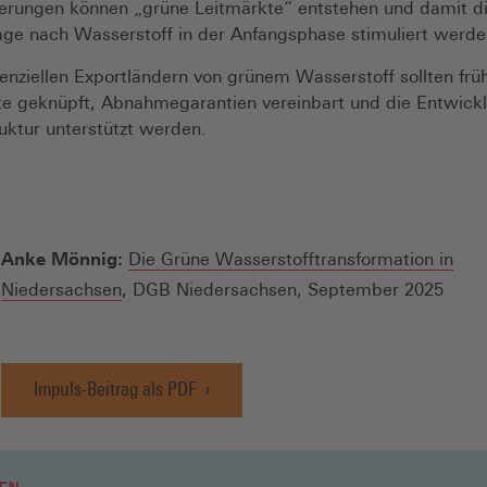
zierungen können „grüne Leitmärkte“ entstehen und damit d
age nach Wasserstoff in der Anfangsphase stimuliert werd
enziellen Exportländern von grünem Wasserstoff sollten früh
te geknüpft, Abnahmegarantien vereinbart und die Entwick
ruktur unterstützt werden.
Anke Mönnig:
Die Grüne Wasserstofftransformation in
(Öffnet
Niedersachsen
, DGB Niedersachsen, September 2025
in
einem
neuen
Impuls-Beitrag als PDF
(Öffnet
Fenster)
in
einem
neuen