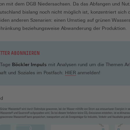
ion mit dem DGB Niedersachsen. Da das Abfangen und Nut
utschland bislang noch nicht möglich ist, konzentriert sich 
eiden anderen Szenarien: einen Umstieg auf grünen Wassers
schränkung beziehungsweise Abwanderung der Produktion.
TTER ABONNIEREN
 Tage
Böckler Impuls
mit Analysen rund um die Themen Arb
(Öffnet
aft und Soziales im Postfach:
HIER
anmelden!
in
einem
neuen
ld
Fenster)