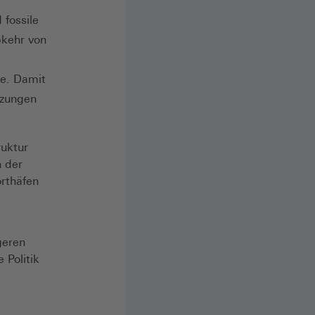
 fossile
bkehr von
se. Damit
tzungen
ruktur
 der
orthäfen
geren
 Politik