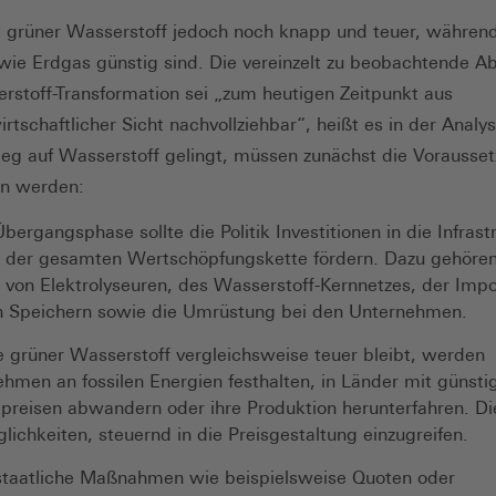
st grüner Wasserstoff jedoch noch knapp und teuer, während
wie Erdgas günstig sind. Die vereinzelt zu beobachtende A
rstoff-Transformation sei „zum heutigen Zeitpunkt aus
irtschaftlicher Sicht nachvollziehbar“, heißt es in der Analy
eg auf Wasserstoff gelingt, müssen zunächst die Vorausse
en werden:
Übergangsphase sollte die Politik Investitionen in die Infrast
g der gesamten Wertschöpfungskette fördern. Dazu gehören
von Elektrolyse­uren, des Wasserstoff-Kernnetzes, der Imp
n Speichern sowie die Umrüstung bei den Unternehmen.
 grüner Wasserstoff vergleichsweise teuer bleibt, werden
hmen an fossilen Energien festhalten, in Länder mit günsti
preisen abwandern oder ihre Produktion herunterfahren. Die
lichkeiten, steuernd in die Preisgestaltung einzugreifen.
staatliche Maßnahmen wie beispielsweise Quoten oder