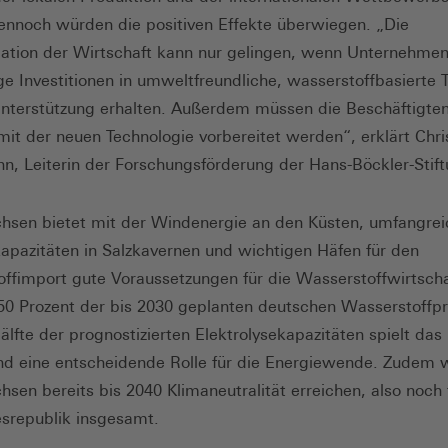
ennoch würden die positiven Effekte überwiegen. „Die
ation der Wirtschaft kann nur gelingen, wenn Unternehmen
e Investitionen in umweltfreundliche, wasserstoffbasierte 
Unterstützung erhalten. Außerdem müssen die Beschäftigten
t der neuen Technologie vorbereitet werden“, erklärt Chri
n, Leiterin der Forschungsförderung der Hans-Böckler-Stift
hsen bietet mit der Windenergie an den Küsten, umfangre
apazitäten in Salzkavernen und wichtigen Häfen für den
ffimport gute Voraussetzungen für die Wasserstoffwirtscha
50 Prozent der bis 2030 geplanten deutschen Wasserstoffp
älfte der prognostizierten Elektrolysekapazitäten spielt das
d eine entscheidende Rolle für die Energiewende. Zudem w
hsen bereits bis 2040 Klimaneutralität erreichen, also noch 
srepublik insgesamt.