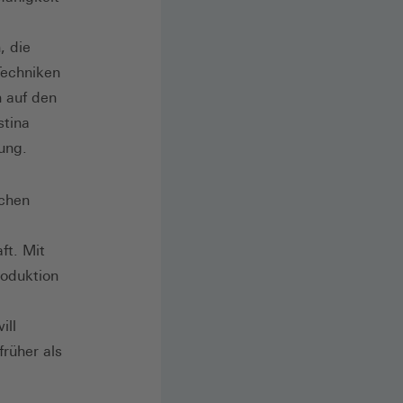
, die
Techniken
 auf den
stina
ung.
ichen
ft. Mit
roduktion
ill
früher als