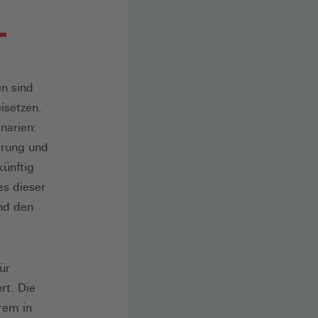
n sind
isetzen.
narien:
erung und
ünftig
es dieser
nd den
ür
rt. Die
rem in