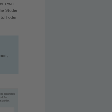
zen von
die Studie
toff oder
eit,