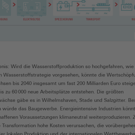
nis: Wird die Wasserstoffproduktion so hochgefahren, wie 
n Wasserstoffstrategie vorgesehen, könnte die Wertschöpf
hsen bis 2040 insgesamt um fast 200 Milliarden Euro stei
is zu 60 000 neue Arbeitsplätze entstehen. Die größten
wächse gäbe es in Wilhelmshaven, Stade und Salzgitter. B
en würde das Baugewerbe. Energieintensive Industrien könn
affenen Voraussetzungen klimaneutral weiterproduzieren. 
 Transformation hohe Kosten verursachen, die vorübergehe
der lokalen Produktion und der internationalen Wettbewerbs