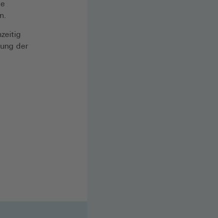
ie
en.
zeitig
lung der