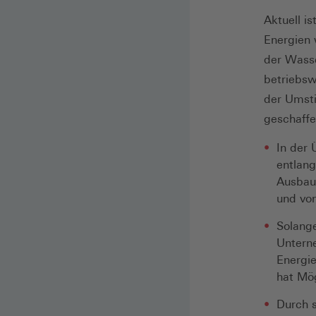
Aktuell i
Energien 
der Wasse
betriebsw
der Umsti
geschaff
In der 
entlan
Ausbau 
und vo
Solange
Unterne
Energie
hat Mög
Durch 