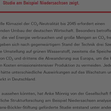
Studie am Beispiel Niedersachsen zeigt.
lle Klimaziel der CO₂-Neutralität bis 2045 erfordert einen
nden Umbau der deutschen Wirtschaft. Besonders betroffe
 die viel Energie verbrauchen und große Mengen an CO₂ fre
rgeben sich nach gegenwärtigem Stand der Technik drei Sze
ie Umstellung auf grünen Wasserstoff, zweitens die Speich
on CO₂ und drittens die Abwanderung aus Europa, um die k
n Kosten emissionsintensiver Produktion zu vermeiden. Jed
 hätte unterschiedliche Auswirkungen auf das Wachstum u
rkt in Deutschland.
 aussehen könnten, hat Anke Mönnig von der Gesellschaft f
tliche Strukturforschung am Beispiel Niedersachsen analysie
ans-Böckler-Stiftung geförderte Studie entstand unter ande