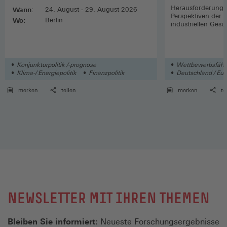
Herausforderunge
Wann:
24. August - 29. August 2026
Perspektiven der 
Wo:
Berlin
industriellen Gesu
Konjunkturpolitik /-prognose
Wettbewerbsfähigk
Klima-/ Energiepolitik
Finanzpolitik
Deutschland / Euro
Wirtschaft
merken
teilen
merken
te
NEWSLETTER MIT IHREN THEMEN
Bleiben Sie informiert:
Neueste Forschungsergebnisse