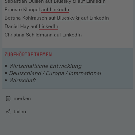
(Öffnet
(Öffnet
(Öffnet
Sebastian Dullien
auf
Bluesky
&
Fenster)
auf LinkedIn
neuen
in
(Öffnet
in
in
Ernesto Klengel
auf LinkedIn
Fenster)
einem
in
einem
(Öffnet
einem
(Öffnet
Bettina Kohlrausch
auf Bluesky
&
auf LinkedIn
neuen
(Öffnet
einem
neuen
in
neuen
in
Daniel Hay auf
LinkedIn
Fenster)
in
neuen
Fenster)
einem
(Öffnet
Fenster)
einem
Christina Schildmann
auf LinkedIn
einem
Fenster)
neuen
in
neuen
neuen
Fenster)
einem
Fenster)
ZUGEHÖRIGE THEMEN
Fenster)
neuen
Wirtschaftliche Entwicklung
Fenster)
Deutschland / Europa / International
Wirtschaft
merken
teilen