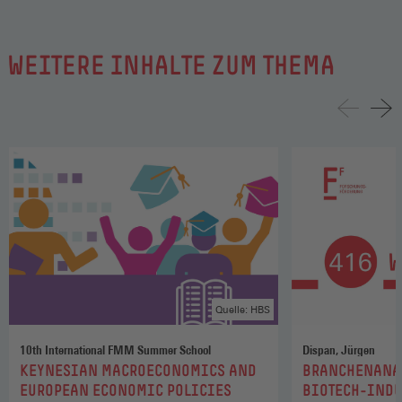
WEITERE INHALTE ZUM THEMA
Quelle: HBS
10th International FMM Summer School
Dispan, Jürgen
:
:
KEYNESIAN MACROECONOMICS AND
BRANCHENANA
EUROPEAN ECONOMIC POLICIES
BIOTECH-INDU