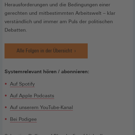
Herausforderungen und die Bedingungen einer
gerechten und mitbestimmten Arbeitswelt – klar
verständlich und immer am Puls der politischen
Debatten.
Alle Folgen in der Übersicht
Systemrelevant hören / abonnieren:
(Öffnet
Auf Spotify
in
(Öffnet
Auf Apple Podcasts
einem
in
neuen
(Öffnet
Auf unserem YouTube-Kanal
einem
Fenster)
in
neuen
(Öffnet
Bei Podigee
einem
Fenster)
in
neuen
einem