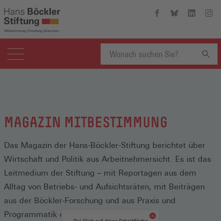
Hans-
Hans-
Hans-
Hans
Böckler-
Böckler-
Böckler-
Böckl
Stiftung
Stiftung
Stiftung
Stift
auf
auf
auf
auf
Facebook
Bluesky
Linkedin
Inst
(Öffnet
(Öffnet
(Öffnet
(Öffn
Suchbegriff
in
in
in
in
einem
einem
einem
eine
neuen
neuen
neuen
neue
eingeben
Fenster)
Fenster)
Fenster)
Fenst
MAGAZIN MITBESTIMMUNG
Das Magazin der Hans-Böckler-Stiftung berichtet über
Wirtschaft und Politik aus Arbeitnehmersicht. Es ist das
Leitmedium der Stiftung – mit Reportagen aus dem
Alltag von Betriebs- und Aufsichtsräten, mit Beiträgen
aus der Böckler-Forschung und aus Praxis und
Programmatik der Gewerkschaften.