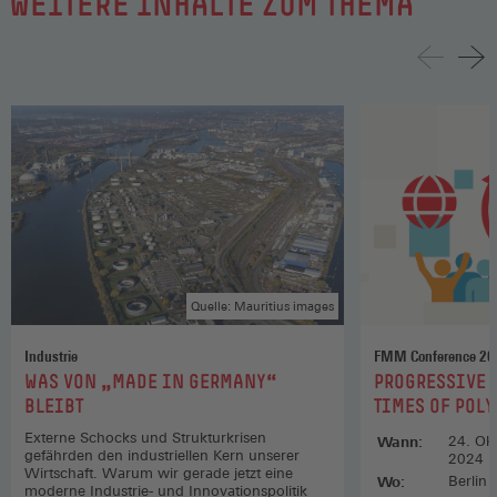
WEITERE INHALTE ZUM THEMA
Quelle: Mauritius images
Industrie
FMM Conference 20
:
:
WAS VON „MADE IN GERMANY“
PROGRESSIVE 
BLEIBT
TIMES OF POL
Externe Schocks und Strukturkrisen
Wann:
24. Okt
gefährden den industriellen Kern unserer
2024
Wirtschaft. Warum wir gerade jetzt eine
Wo:
Berlin
moderne Industrie- und Innovationspolitik