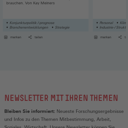
brauchen. Von Kay Meiners
Konjunkturpolitik /-prognose
Personal
Klima
Branchenentwicklungen
Strategie
Industrie-/ Struktu
merken
teilen
merken
te
NEWSLETTER MIT IHREN THEMEN
Bleiben Sie informiert:
Neueste Forschungsergebnisse
und Infos zu den Themen Mitbestimmung, Arbeit,
Soziales, Wirtschaft. Unsere Newsletter können Sie