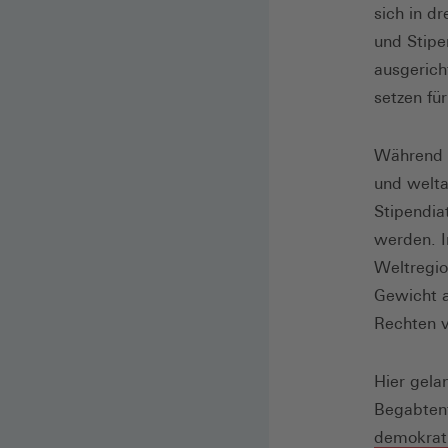
sich in d
und Stipe
ausgerich
setzen fü
Während d
und welta
Stipendia
werden. I
Weltregio
Gewicht a
Rechten v
Hier gel
Begabten
demokrat