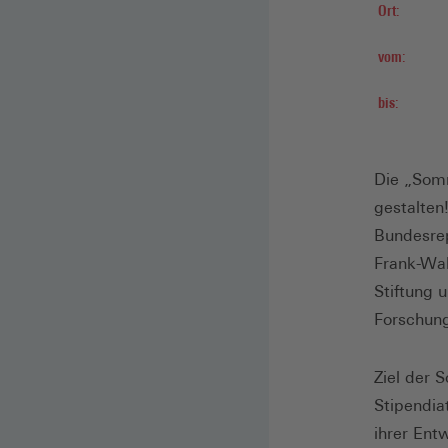
Ort:
vom:
bis:
Die „Som
gestalten
Bundesrep
Frank-Wal
Stiftung 
Forschun
Ziel der 
Stipendia
ihrer Ent