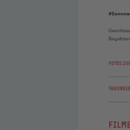
#Sommer
Geschloss
Begabten
FOTOS ZU
zur F
TAGUNGS
Eine Woc
Zum erste
FILM
Deutschl