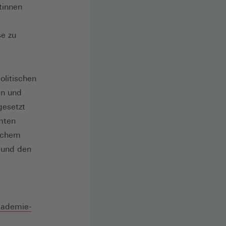
tinnen
e zu
olitischen
en und
gesetzt
mten
ischem
 und den
ademie-