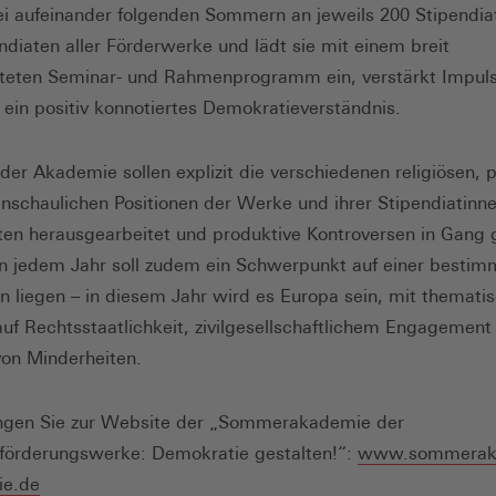
rei aufeinander folgenden Sommern an jeweils 200 Stipendia
ndiaten aller Förderwerke und lädt sie mit einem breit
teten Seminar- und Rahmenprogramm ein, verstärkt Impuls
r ein positiv konnotiertes Demokratieverständnis.
er Akademie sollen explizit die verschiedenen religiösen, p
nschaulichen Positionen der Werke und ihrer Stipendiatinn
ten herausgearbeitet und produktive Kontroversen in Gang 
n jedem Jahr soll zudem ein Schwerpunkt auf einer bestim
n liegen – in diesem Jahr wird es Europa sein, mit themat
uf Rechtsstaatlichkeit, zivilgesellschaftlichem Engagement
on Minderheiten.
angen Sie zur Website der „Sommerakademie der
förderungswerke: Demokratie gestalten!“:
www.sommerak
ie.de