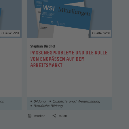
Quelle: WSI
Quelle: WSI
Stephan Bischof
:
:
PASSUNGSPROBLEME UND DIE ROLLE
VER
VON ENGPÄSSEN AUF DEM
ABS
ARBEITSMARKT
GES
FAC
ion
Bildung
Qualifizierung / Weiterbildung
Qua
Berufliche Bildung
Au
Arb
merken
teilen
me