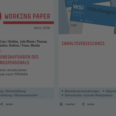
Marie / Pascoe,
:
INHALTSVERZEICHNIS
Clarissa / Gerhardus, Kathrin / Frenz, Martin
D
UNGSAUFGABEN DES
NGSPERSONALS
iner strukturieren
alyse nach PRISMA
ng / Weiterbildung
Branchenentwicklungen
Migrat
rbildung / Wissenstransfer
Demokratie / soziale Partizipation
teilen
merken
teilen