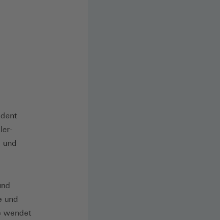
ident
ler-
g und
und
e und
ie wendet