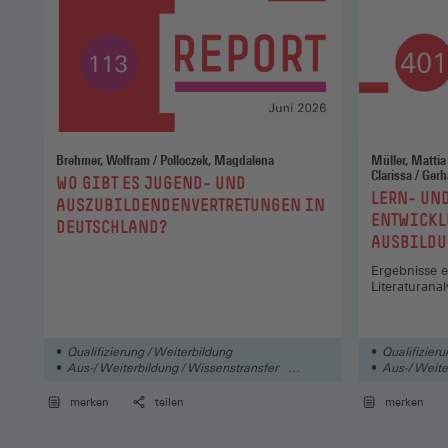
Brehmer, Wolfram / Polloczek, Magdalena
Müller, Mattia Lisa / Dreßen, Jule 
:
WO GIBT ES JUGEND- UND
:
LERN- UN
AUSZUBILDENDENVERTRETUNGEN IN
ENTWICKL
DEUTSCHLAND?
AUSBILDU
Ergebnisse e
Literaturan
Qualifizierung / Weiterbildung
Qualifizieru
Aus-/ Weiterbildung / Wissenstransfer
Aus-/ Weite
Arbeit
Arbeit
merken
teilen
merken