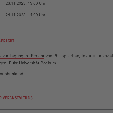
23.11.2023, 13:00 Uhr
24.11.2023, 14:00 Uhr
BERICHT
(Öffnet
s zur Tagung im Bericht
von Philipp Urban, Institut für sozia
in
en, Ruhr-Universität Bochum
einem
(Öffnet
richt als pdf
neuen
in
Fenster)
einem
neuen
R VERANSTALTUNG
Fenster)
brauch an Universitäten, die #MeToo-Bewegung, Angriffe 