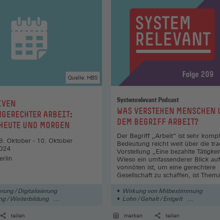
 Konflikten? Ist ein Wandel in der Dynamik der Gewaltausü
r?
g fragt insbesondere nach Erkenntnispotentialen für die
aftsgeschichte und die Geschichte der Arbeitswelten.
(Öffnet
 (pdf)
Quelle: HBS
in
einem
Systemrelevant Podcast
IVEN
:
WAS VERSTEHEN MENSCHEN 
neuen
GERECHTER ARBEIT:
DEM BEGRIFF ARBEIT?
Fenster)
 HEUTE UND MORGEN
aela Kuhnhenne
Der Begriff „Arbeit“ ist sehr komp
-Bildung-Geschichte[at]boeckler.de
9. Oktober - 10. Oktober
Bedeutung reicht weit über die trad
024
Vorstellung „Eine bezahlte Tätigkei
erlin
Wieso ein umfassenderer Blick auf
vonnöten ist, um eine gerechtere
Gesellschaft zu schaffen, ist Thema
Folge.
rung / Digitalisierung
Wirkung von Mitbestimmung
ng / Weiterbildung
Lohn / Gehalt / Entgelt
der Arbeitswelt
Geschichte der Arbeitswelt
teilen
merken
teilen