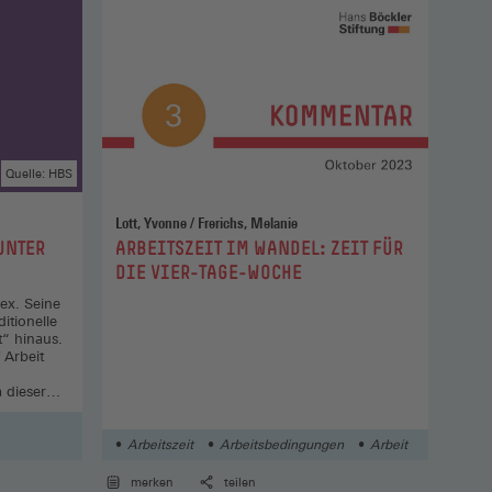
bung
Quelle: HBS
Lott, Yvonne / Frerichs, Melanie
:
UNTER
ARBEITSZEIT IM WANDEL: ZEIT FÜR
DIE VIER-TAGE-WOCHE
lex. Seine
itionelle
t“ hinaus.
 Arbeit
 dieser
Arbeitszeit
Arbeitsbedingungen
Arbeit
merken
teilen