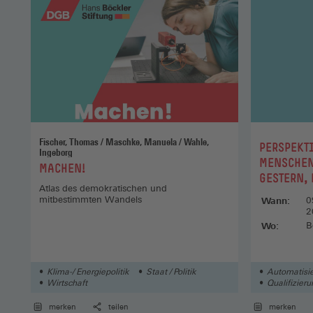
in diesen
erkennba
Die Tagun
Gewerksch
Programm
Fischer, Thomas / Maschke, Manuela / Wahle,
:
PERSPEKT
Kontakt:
Ingeborg
MENSCHEN
:
MACHEN!
GESTERN,
Dr. Mich
Atlas des demokratischen und
Forschung
mitbestimmten Wandels
Wann:
0
2
Wo:
B
Klima-/ Energiepolitik
Staat / Politik
Automatisie
Wirtschaft
Qualifizieru
Geschichte 
merken
teilen
merken