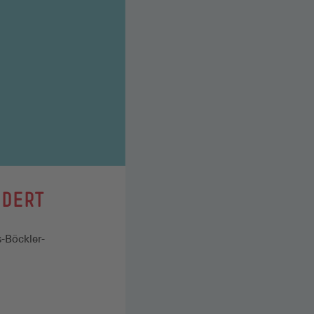
NDERT
s-Böckler-