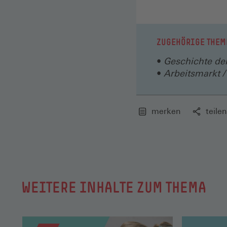
Rettungsk
neu. Sie i
ZUGEHÖRIGE THEM
tabuisier
Geschichte der
Die Vielf
Arbeitsmarkt /
Konkurren
hierarchi
konfliktt
merken
teilen
körperlic
Gewalt am
Wie habe
Umgang da
WEITERE INHALTE ZUM THEMA
theoretis
können id
mit Gewal