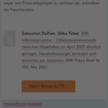
sogar mit Preisrückgängen zu rechnen sei, schreiben
die Forschenden.
Sebastian Dullien, Silke Tober
:
IMK
Inflationsmonitor – Inflationsunterschiede
zwischen Haushalten im April 2023 deutlich
geringer, Haushaltsenergie verteuert sich
(Öffnet
weiterhin am stärksten
, IMK Policy Brief Nr.
in
150, Mai 2023
einem
neuen
Impuls-Beitrag als PDF
Fenster)
(Öffnet
in
einem
neuen
ZUGEHÖRIGE THEMEN