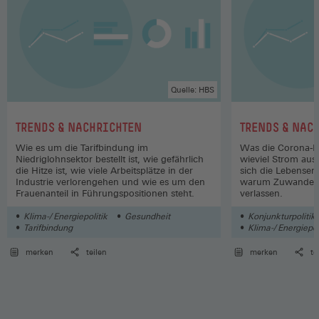
Quelle: HBS
:
:
TRENDS & NACHRICHTEN
TRENDS & NAC
Wie es um die Tarifbindung im
Was die Corona-Hi
Niedriglohnsektor bestellt ist, wie gefährlich
wieviel Strom au
die Hitze ist, wie viele Arbeitsplätze in der
sich die Lebenser
Industrie verlorengehen und wie es um den
warum Zuwandere
Frauenanteil in Führungspositionen steht.
verlassen.
Klima-/ Energiepolitik
Gesundheit
Konjunkturpolitik
Tarifbindung
Klima-/ Energiepol
merken
teilen
merken
te