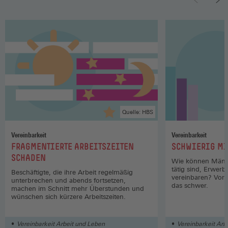
Quelle: HBS
Vereinbarkeit
Vereinbarkeit
:
:
FRAGMENTIERTE ARBEITSZEITEN
SCHWIERIG MI
SCHADEN
Wie können Männer
tätig sind, Erwer
Beschäftigte, die ihre Arbeit regelmäßig
vereinbaren? Vor 
unterbrechen und abends fortsetzen,
das schwer.
machen im Schnitt mehr Überstunden und
wünschen sich kürzere Arbeitszeiten.
Vereinbarkeit Arbeit und Leben
Vereinbarkeit Arb