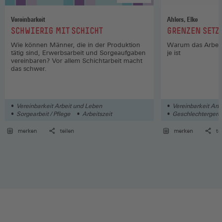
Vereinbarkeit
Ahlers, Elke
:
:
SCHWIERIG MIT SCHICHT
GRENZEN SETZ
Wie können Männer, die in der Produktion
Warum das Arbeits
tätig sind, Erwerbsarbeit und Sorgeaufgaben
je ist
vereinbaren? Vor allem Schichtarbeit macht
das schwer.
Vereinbarkeit Arbeit und Leben
Vereinbarkeit Arb
Sorgearbeit / Pflege
Arbeitszeit
Geschlechtergerec
Soziales
merken
teilen
merken
te