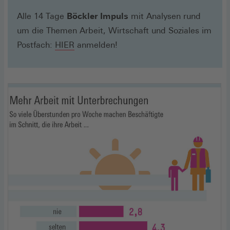
Alle 14 Tage
Böckler Impuls
mit Analysen rund
um die Themen Arbeit, Wirtschaft und Soziales im
(Öffnet
Postfach:
HIER
anmelden!
in
einem
neuen
Fenster)