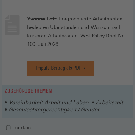
Yvonne Lott:
Fragmentierte Arbeitszeiten
bedeuten Überstunden und Wunsch nach
(Öffnet
kürzeren Arbeitszeiten
, WSI Policy Brief Nr.
in
100, Juli 2026
einem
neuen
Impuls-Beitrag als PDF
Fenster)
(Öffnet
in
einem
neuen
ZUGEHÖRIGE THEMEN
Fenster)
Vereinbarkeit Arbeit und Leben
Arbeitszeit
Geschlechtergerechtigkeit / Gender
merken