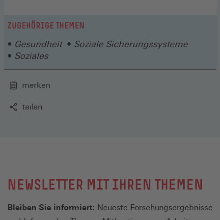
einem
IN
neuen
EINEM
ZUGEHÖRIGE THEMEN
Fenster)
NEUEN
Gesundheit
Soziale Sicherungssysteme
FENSTER)
Soziales
merken
teilen
NEWSLETTER MIT IHREN THEMEN
Bleiben Sie informiert:
Neueste Forschungsergebnisse