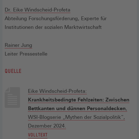
(Öffnet
Dr. Eike Windscheid-Profeta
in
Abteilung Forschungsförderung, Experte für
einem
Institutionen der sozialen Marktwirtschaft
neuen
Fenster)
(Öffnet
Rainer Jung
in
Leiter Pressestelle
einem
QUELLE
neuen
Fenster)
Eike Windscheid-Profeta:
Krankheitsbedingte Fehlzeiten: Zwischen
Bettkanten und dünnen Personaldecken
,
WSI-Blogserie „Mythen der Sozialpolitik“,
(Öffnet
Dezember 2024.
in
(ÖFFNET
VOLLTEXT