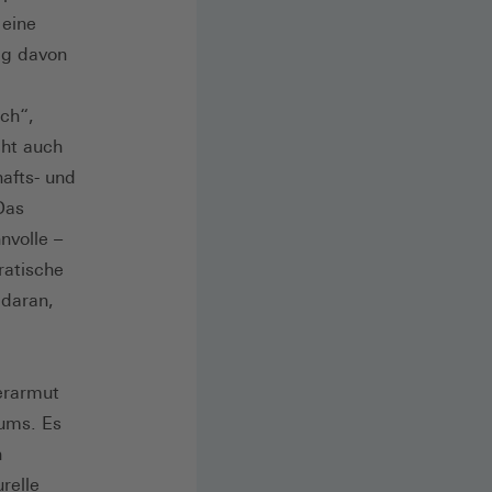
 eine
gig davon
ich“,
cht auch
hafts- und
Das
nvolle –
ratische
 daran,
erarmut
mums. Es
n
relle