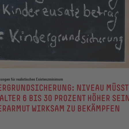
ungen für realistisches Existenzminimum
ERGRUNDSICHERUNG: NIVEAU MÜSST
ALTER 6 BIS 30 PROZENT HÖHER SEI
ERARMUT WIRKSAM ZU BEKÄMPFEN