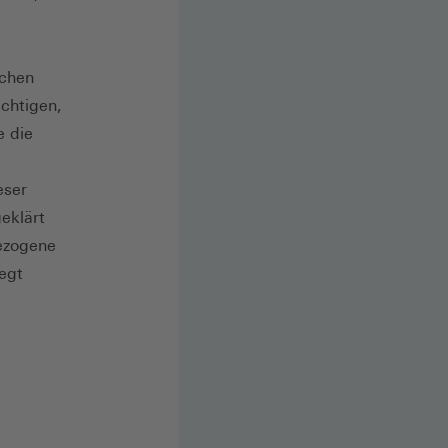
ichen
chtigen,
e die
eser
eklärt
bezogene
egt