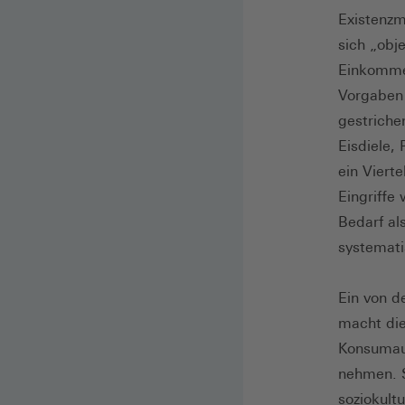
Existenzm
sich „obj
Einkommen
Vorgaben 
gestriche
Eisdiele,
ein Viert
Eingriffe
Bedarf al
systemati
Ein von d
macht die
Konsumaus
nehmen. S
soziokult