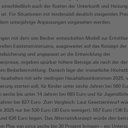
 einschließlich auch der Kosten der Unterkunft und Heizung
 ist. Für Situationen mit tendenziell deutlich steigenden Pre
udem unterjährige Anpassungen vorgesehen werden.
gen mit dem von Becker entwickelten Modell zur Ermittlu
urellen Existenzminimums, ausgeweitet auf das Konzept der
ndsicherung und angepasst an die Entwicklung der
erpreise, ergeben spürbar höhere Beträge als nach der der
hen Bedarfsermittlung: Danach läge der monatliche Höchstb
 Haushalten mit sehr niedrigen Haushaltseinkommen 2025, 
erung starten soll, für Kinder unter sechs Jahren bei 560 Eur
n sechs bis unter 14 Jahren bei 693 Euro und für Jugendlich
Jahren bei 827 Euro. Zum Vergleich: Laut Gesetzentwurf wü
n 2025 nur bei 530 Euro (30 Euro weniger), 557 Euro (136 E
und 636 Euro liegen. Das Alternativkonzept würde den betr
ein Plus von circa sechs bis 30 Prozent bringen – ein Unters