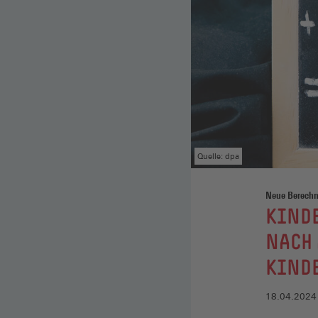
Quelle: dpa
Neue Berechn
:
KIND
NACH 
KIND
18.04.2024