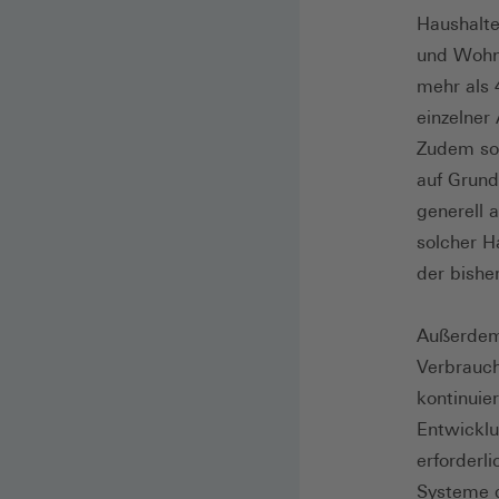
Haushalte
und Wohne
mehr als 
einzelner
Zudem sol
auf Grund
generell 
solcher H
der bishe
Außerdem 
Verbrauch
kontinuie
Entwicklu
erforderli
Systeme d