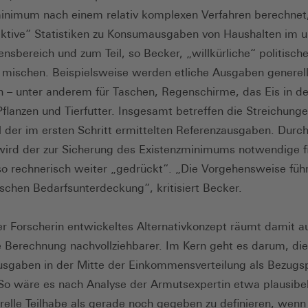
inimum nach einem relativ komplexen Verfahren berechnet
ektive“ Statistiken zu Konsumausgaben von Haushalten im u
sbereich und zum Teil, so Becker, „willkürliche“ politisch
mischen. Beispielsweise werden etliche Ausgaben generel
n – unter anderem für Taschen, Regenschirme, das Eis in de
 Pflanzen und Tierfutter. Insgesamt betreffen die Streichung
el der im ersten Schritt ermittelten Referenzausgaben. Durch
 wird der zur Sicherung des Existenzminimums notwendige fi
so rechnerisch weiter „gedrückt“. „Die Vorgehensweise führ
schen Bedarfsunterdeckung“, kritisiert Becker.
er Forscherin entwickeltes Alternativkonzept räumt damit a
 Berechnung nachvollziehbarer. Im Kern geht es darum, die
gaben in der Mitte der Einkommensverteilung als Bezugs
o wäre es nach Analyse der Armutsexpertin etwa plausibel
urelle Teilhabe als gerade noch gegeben zu definieren, wenn