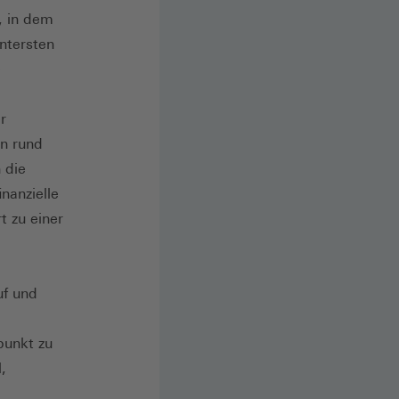
, in dem
ntersten
e
l
r
en rund
 die
nanzielle
t zu einer
uf und
punkt zu
,