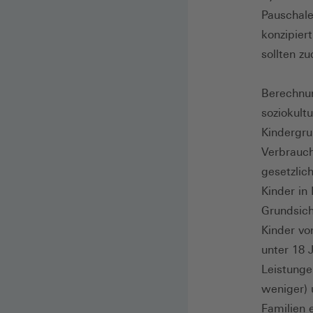
Pauschale
konzipiert
sollten z
Berechnun
soziokult
Kindergru
Verbrauch
gesetzlic
Kinder in
Grundsich
Kinder vo
unter 18 
Leistunge
weniger) 
Familien 