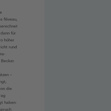
ie
s Niveau,
berechnet
 dann für
ro höher
icht rund
ns-
e Becker.
ützen –
ngt,
nn die
rag
gt haben:
spruch