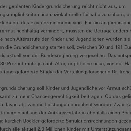
der geplanten Kindergrundsicherung reicht nicht aus, um
ngsmöglichkeiten und soziokulturelle Teilhabe zu sichern, d
Elemente des Existenzminimums sind. Für ein angemessene
rarmut nachhaltig verhindert, müssten die Beträge anders 
e nach Altersstufe der Kinder und Jugendlichen würden sie
n die Grundsicherung starten soll, zwischen 30 und 191 Eu
 als aktuell von der Bundesregierung vorgesehen. Das entspr
 30 Prozent mehr je nach Alter, ergibt eine neue, von der Ha
tiftung geförderte Studie der Verteilungsforscherin Dr. Iren
rgrundsicherung soll Kinder und Jugendliche vor Armut sch
samt zu mehr Chancengerechtigkeit beitragen. Ob das geli
h davon ab, wie die Leistungen berechnet werden. Zwar ka
te Vereinfachung der Antragsverfahren ebenfalls einen Beit
wie kürzlich Böckler-geförderte Simulationsrechnungen gezei
rch alle aktuell 2,3 Millionen Kinder mit Unterstützungsan