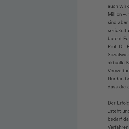
auch wirk
Million –,
sind aber
soziokult
betont Fo
Prof. Dr.
Sozialwis
aktuelle K
Verwaltun
Hürden be
dass die 
Der Erfol
„steht un
bedarf da
Verfahrens