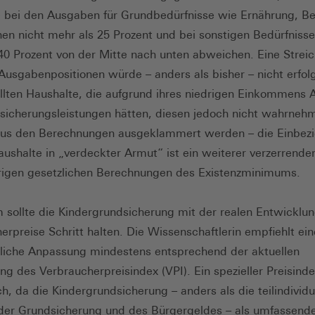
 bei den Ausgaben für Grundbedürfnisse wie Ernährung, B
n nicht mehr als 25 Prozent und bei sonstigen Bedürfnisse
40 Prozent von der Mitte nach unten abweichen. Eine Strei
 Ausgabenpositionen würde – anders als bisher – nicht erfol
lten Haushalte, die aufgrund ihres niedrigen Einkommens 
sicherungsleistungen hätten, diesen jedoch nicht wahrneh
aus den Berechnungen ausgeklammert werden – die Einbez
aushalte in „verdeckter Armut“ ist ein weiterer verzerrende
rigen gesetzlichen Berechnungen des Existenzminimums.
sollte die Kindergrundsicherung mit der realen Entwicklun
erpreise Schritt halten. Die Wissenschaftlerin empfiehlt ein
rliche Anpassung mindestens entsprechend der aktuellen
ng des Verbraucherpreisindex (VPI). Ein spezieller Preisindex
ch, da die Kindergrundsicherung – anders als die teilindividu
er Grundsicherung und des Bürgergeldes – als umfassend