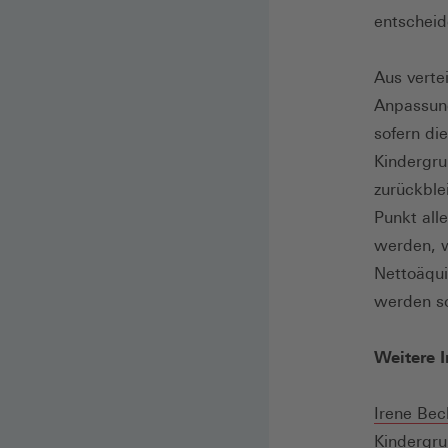
entscheid
Aus verte
Anpassun
sofern die
Kindergru
zurückble
Punkt all
werden, w
Nettoäqui
werden so
Weitere 
Irene Be
Kindergru