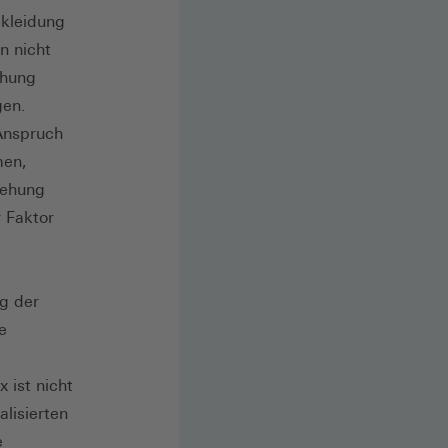
ekleidung
n nicht
chung
gen.
Anspruch
men,
iehung
r Faktor
g der
e
 ist nicht
alisierten
e