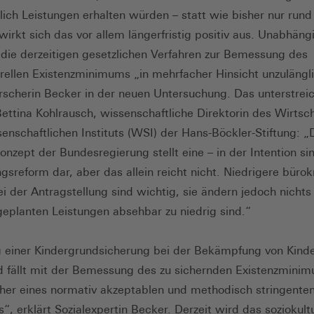
lich Leistungen erhalten würden – statt wie bisher nur rund
 wirkt sich das vor allem längerfristig positiv aus. Unabhän
 die derzeitigen gesetzlichen Verfahren zur Bemessung des
urellen Existenzminimums „in mehrfacher Hinsicht unzulängl
rscherin Becker in der neuen Untersuchung. Das unterstrei
 Bettina Kohlrausch, wissenschaftliche Direktorin des Wirtsc
senschaftlichen Instituts (WSI) der Hans-Böckler-Stiftung: „
onzept der Bundesregierung stellt eine – in der Intention sin
gsreform dar, aber das allein reicht nicht. Niedrigere bürok
i der Antragstellung sind wichtig, sie ändern jedoch nichts
geplanten Leistungen absehbar zu niedrig sind.“
g einer Kindergrundsicherung bei der Bekämpfung von Kind
d fällt mit der Bemessung des zu sichernden Existenzmini
her eines normativ akzeptablen und methodisch stringente
“, erklärt Sozialexpertin Becker. Derzeit wird das soziokultu