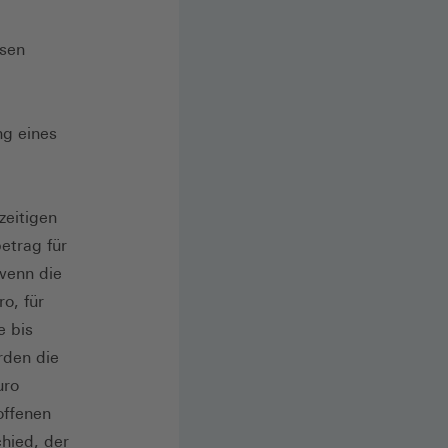
isen
ng eines
zeitigen
etrag für
wenn die
o, für
e bis
rden die
uro
offenen
chied, der