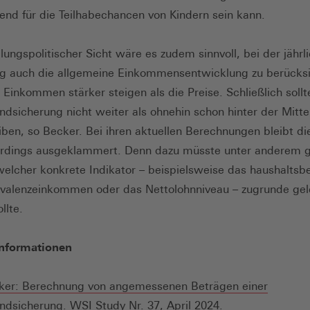
end für die Teilhabechancen von Kindern sein kann.
ilungspolitischer Sicht wäre es zudem sinnvoll, bei der jährl
g auch die allgemeine Einkommensentwicklung zu berücksi
 Einkommen stärker steigen als die Preise. Schließlich sollt
ndsicherung nicht weiter als ohnehin schon hinter der Mitte
iben, so Becker. Bei ihren aktuellen Berechnungen bleibt di
erdings ausgeklammert. Denn dazu müsste unter anderem g
elcher konkrete Indikator – beispielsweise das haushalts
valenzeinkommen oder das Nettolohnniveau – zugrunde gel
llte.
Informationen
cker: Berechnung von angemessenen Beträgen einer
ndsicherung. WSI Study Nr. 37, April 2024.