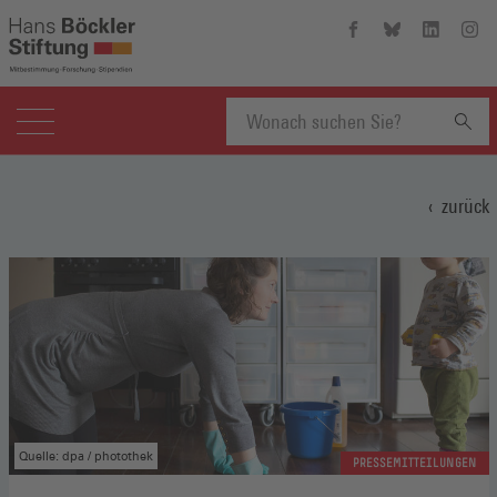
Hans-
Hans-
Hans-
Hans
Böckler-
Böckler-
Böckler-
Böckl
Stiftung
Stiftung
Stiftung
Stift
auf
auf
auf
auf
Facebook
Bluesky
Linkedin
Inst
(Öffnet
(Öffnet
(Öffnet
(Öffn
Suchbegriff
in
in
in
in
einem
einem
einem
eine
zurück
neuen
neuen
neuen
neue
eingeben
Fenster)
Fenster)
Fenster)
Fenst
Quelle: dpa / photothek
PRESSEMITTEILUNGEN