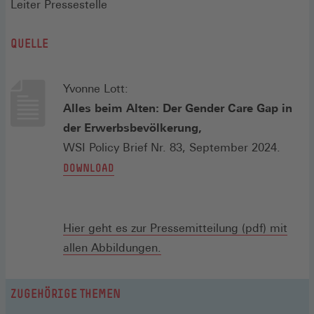
Leiter Pressestelle
QUELLE
Yvonne Lott:
Alles beim Alten: Der Gender Care Gap in
der Erwerbsbevölkerung,
WSI Policy Brief Nr. 83, September 2024.
(ÖFFNET
DOWNLOAD
IN
EINEM
NEUEN
Hier geht es zur Pressemitteilung (pdf) mit
FENSTER)
(Öffnet
allen Abbildungen.
in
einem
ZUGEHÖRIGE THEMEN
neuen