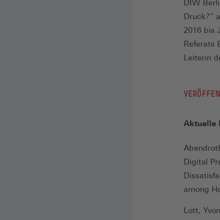
DIW Berli
Druck?“ a
2016 bis 
Referats 
Leiterin 
VERÖFFE
Aktuelle
Abendroth
Digital P
Dissatisfa
among Hom
Lott, Yvo