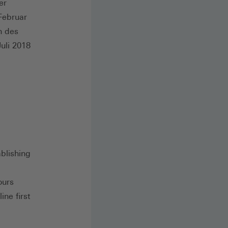
er
Februar
n des
uli 2018
blishing
ours
ne first