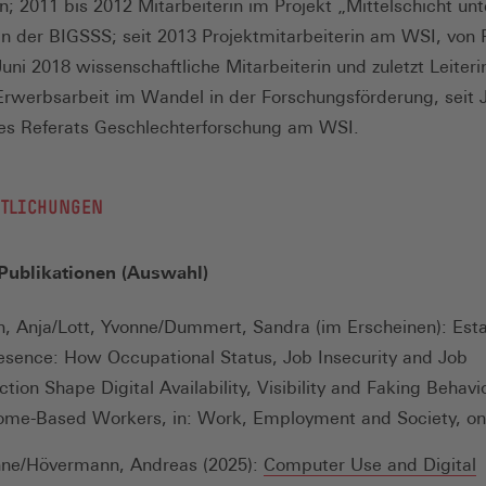
n; 2011 bis 2012 Mitarbeiterin im Projekt „Mittelschicht unt
n der BIGSSS; seit 2013 Projektmitarbeiterin am WSI, von 
Juni 2018 wissenschaftliche Mitarbeiterin und zuletzt Leiteri
Erwerbsarbeit im Wandel in der Forschungsförderung, seit J
des Referats Geschlechterforschung am WSI.
NTLICHUNGEN
 Publikationen (Auswahl)
, Anja/Lott, Yvonne/Dummert, Sandra (im Erscheinen): Esta
resence: How Occupational Status, Job Insecurity and Job
ction Shape Digital Availability, Visibility and Faking Behavi
e-Based Workers, in: Work, Employment and Society, onli
nne/Hövermann, Andreas (2025):
Computer Use and Digital