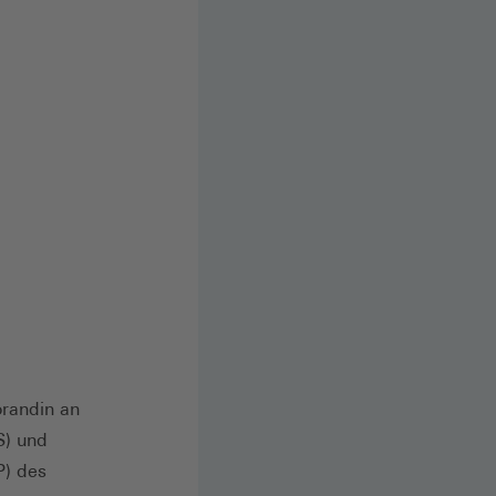
orandin an
S) und
P) des