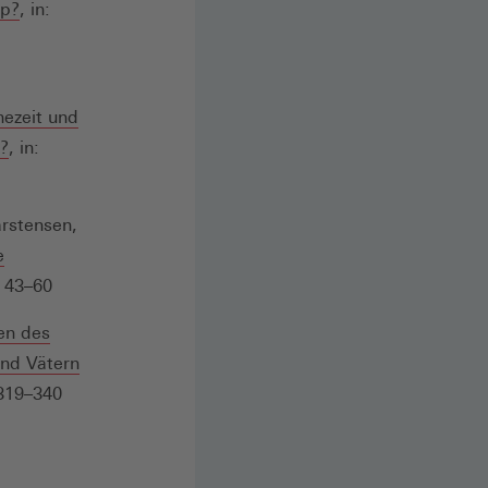
(Öffnet
ap?
, in:
in
einem
neuen
hezeit und
Fenster)
t?
, in:
rstensen,
e
. 43–60
en des
und Vätern
 319–340