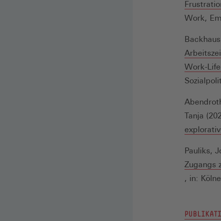
Frustrati
Work, Emp
Backhaus,
Arbeitsze
Work-Life
Sozialpoli
Abendroth
Tanja (20
explorati
Pauliks, 
Zugangs z
(Öffnet
, in: Köln
in
einem
PUBLIKATI
neuen