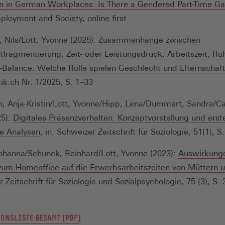
on in German Workplaces: Is There a Gendered Part-Time G
loyment and Society, online first
 Nils/Lott, Yvonne (2025):
Zusammenhänge zwischen
itfragmentierung, Zeit- oder Leistungsdruck, Arbeitszeit, Ru
-Balance: Welche Rolle spielen Geschlecht und Elternschaf
tik.ch Nr. 1/2025, S. 1–33
, Anja-Kristin/Lott, Yvonne/Hipp, Lena/Dummert, Sandra/Ca
25):
Digitales Präsenzverhalten: Konzeptvorstellung und erst
(Öffnet
ve Analysen
, in: Schweizer Zeitschrift für Soziologie, 51(1), S
in
Johanna/Schunck, Reinhard/Lott, Yvonne (2023):
Auswirkung
einem
um Homeoffice auf die Erwerbsarbeitszeiten von Müttern 
neuen
er Zeitschrift für Soziologie und Sozialpsychologie, 75 (3), S.
Fenster)
ONSLISTE GESAMT (PDF)