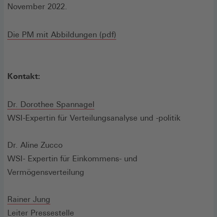
November 2022.
(Öffnet
Die PM mit Abbildungen (pdf)
in
einem
neuen
Kontakt:
Fenster)
Dr. Dorothee Spannagel
WSI-Expertin für Verteilungsanalyse und -politik
Dr. Aline Zucco
WSI- Expertin für Einkommens- und
Vermögensverteilung
Rainer Jung
Leiter Pressestelle