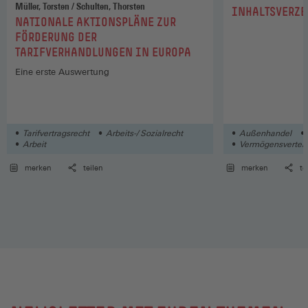
Müller, Torsten / Schulten, Thorsten
:
INHALTSVERZE
:
NATIONALE AKTIONSPLÄNE ZUR
FÖRDERUNG DER
TARIFVERHANDLUNGEN IN EUROPA
Eine erste Auswertung
Tarifvertragsrecht
Arbeits-/ Sozialrecht
Außenhandel
Arbeit
Vermögensverteil
merken
teilen
merken
te